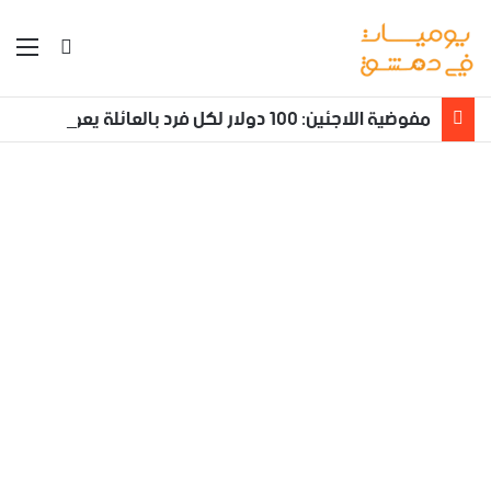
بحث عن
الق
مفوضية اللاجئين: 100 دولار لكل فرد بالعائلة يعود طوعا من لبنان إلى سوريا مع تأمين نقله