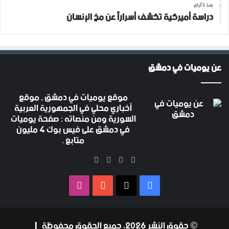
منذ 5 أيام
دراسة أميركية تكشف أسراراً عن مخ الإنسان
عن يوميات في دمشق
موقع يوميات في دمشق , موقع
أخباري محلي في الجمهورية العربية
السورية ومن منصاته : صفحة يوميات
في دمشق على فيس بوك 4 مليون
متابع .
‫X
فيسبوك
‫YouTube
انستقرام
فيسبوك
‫X
‫YouTube
انستقرام
© حقوق النشر 2026، جميع الحقوق محفوظة |