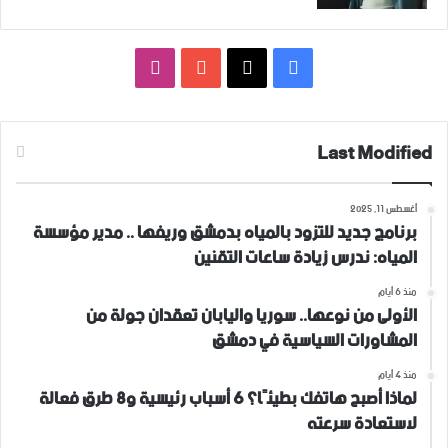
فيسبوك
‫X
‫YouTube
انستقرام
Last Modified
أغسطس 11, 2025
برنامج جديد للتزود بالمياه بدمشق وريفها .. مدير مؤسسة
المياه: ندرس زيادة ساعات التقنين
منذ 6 أيام
الأولى من نوعها.. سوريا واليابان تعقدان جولة من
المشاورات السياسية في دمشق
منذ 4 أيام
لماذا أصبح هاتفك بطيئًا؟ 6 أسباب رئيسية و8 طرق فعالة
لاستعادة سرعته