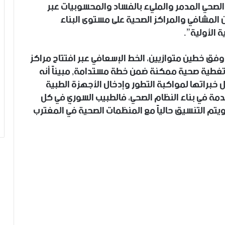
م الصحي المدمر والمليء بالفساد والمحسوبيات عبر
 المشافي والمراكز الصحية على مستوى البناء
 الأولية”.
ة وفق خطين متوازيين، الخط الإسعافي عبر افتتاح مراكز
تغطية صحية ممكنة ضمن خطة مستدامة, مبيناً أنه
ل خبراتها لمواكبة التطور وإدخال الأجهزة الطبية
مة في بناء النظام الصحي، فالطبيب السوري في كل
ويتم التنسيق حالياً مع المنظمات الصحية في المغترب