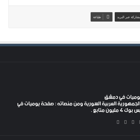
شاركة عبر البريد
طباعة
لجمهورية العربية السورية ومن منصاته : صفحة يوميات في
ليون متابع .
‫X
فيسبوك
‫YouTube
انستقرام