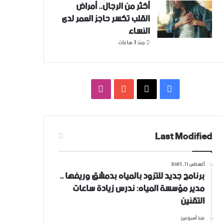
أكثر من الرجال.. أمراض
القلب تكسر حاجز العمر لدى
النساء
منذ 3 ساعات
فيسبوك
‫X
‫YouTube
انستقرام
Last Modified
أغسطس 11, 2025
برنامج جديد للتزود بالمياه بدمشق وريفها ..
مدير مؤسسة المياه: ندرس زيادة ساعات
التقنين
منذ أسبوعين