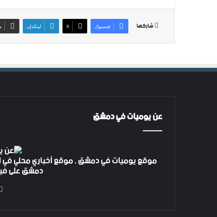
شاركها
فيسبوك
‫X
لينكدإن
م
عن يوميات في دمشق
موقع يوميات في دمشق , موقع أخباري محلي في ا
دمشق على فيس بوك 4 م