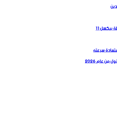
دين
 بيكسل 11
 من عام 2026