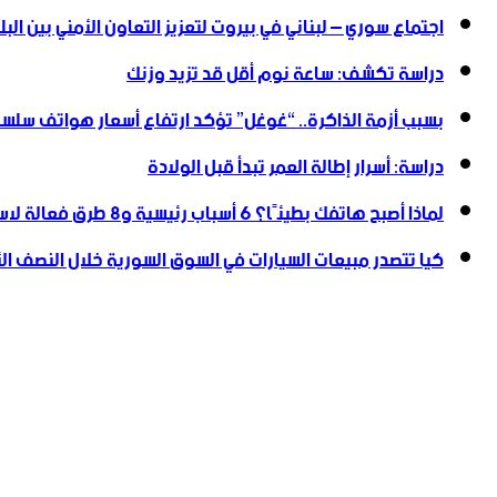
اجتماع سوري – لبناني في بيروت لتعزيز التعاون ‏الأمني ‏بين البل
دراسة تكشف: ساعة نوم أقل قد تزيد وزنك
بسبب أزمة الذاكرة.. “غوغل” تؤكد ارتفاع أسعار هواتف سلسلة
دراسة: أسرار إطالة العمر تبدأ قبل الولادة
لماذا أصبح هاتفك بطيئًا؟ 6 أسباب رئيسية و8 طرق فعالة لاستعادة سرعته
كيا تتصدر مبيعات السيارات في السوق السورية خلال النصف الأول