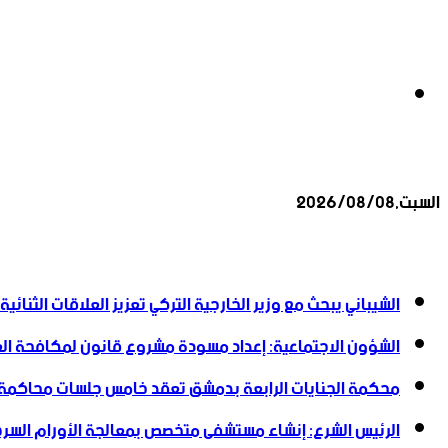
بحث
السبت,2026/08/08
عن
أخبار عاجلة
الشيباني يبحث مع وزير الخارجية التركي تعزيز العلاقات الثنائية
الشؤون الاجتماعية: إعداد مسودة مشروع قانون لمكافحة العن
محكمة الجنايات الرابعة بدمشق تعقد خامس جلسات محاكمة
الرئيس الشرع: إنشاء ‌‏مستشفى متخصص بمعالجة الأورام السرطا