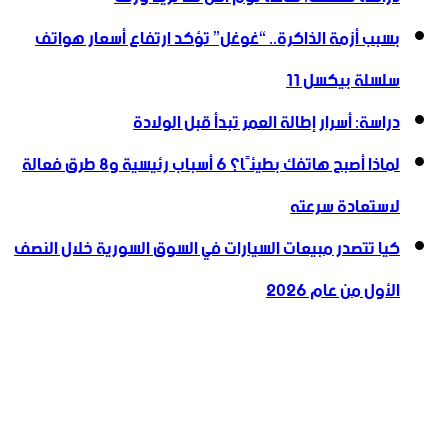
بسبب أزمة الذاكرة.. “غوغل” تؤكد ارتفاع أسعار هواتف
سلسلة بيكسل 11
دراسة: أسرار إطالة العمر تبدأ قبل الولادة
لماذا أصبح هاتفك بطيئًا؟ 6 أسباب رئيسية و8 طرق فعالة
لاستعادة سرعته
كيا تتصدر مبيعات السيارات في السوق السورية خلال النصف
الأول من عام 2026