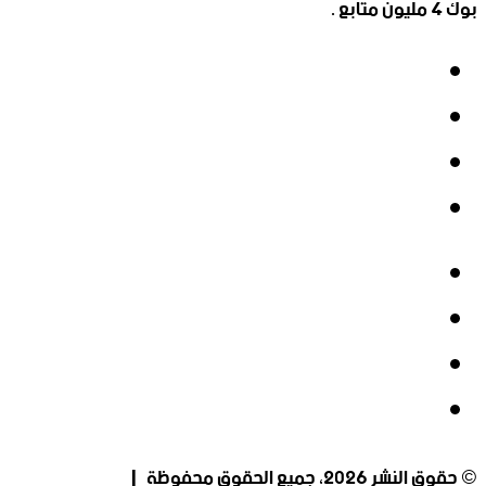
بوك 4 مليون متابع .
فيسبوك
‫X
‫YouTube
انستقرام
فيسبوك
‫X
‫YouTube
انستقرام
© حقوق النشر 2026، جميع الحقوق محفوظة |