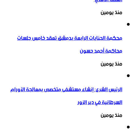
منذ يومين
محكمة الجنايات الرابعة بدمشق تعقد خامس جلسات
محاكمة أحمد حسون
منذ يومين
الرئيس الشرع: إنشاء ‌‏مستشفى متخصص بمعالجة الأورام
السرطانية في دير الزور
منذ يومين