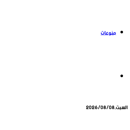
منوعات
بحث
السبت,2026/08/08
عن
أخبار عاجلة