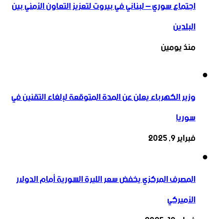
اجتماع سوري – لبناني في بيروت لتعزيز التعاون ‏الأمني ‏بين
البلدين
منذ يومين
وزير الكهرباء يعلن عن المدة المتوقعة لإلغاء التقنين في
سوريا
فبراير 9, 2025
المصرف المركزي يخفض سعر الليرة السورية أمام الدولار
الأميركي