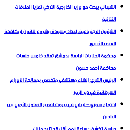
الشيباني يبحث مع وزير الخارجية التركي تعزيز العلاقات
الثنائية
الشؤون الاجتماعية: إعداد مسودة مشروع قانون لمكافحة
العنف الأسري ‏
محكمة الجنايات الرابعة بدمشق تعقد خامس جلسات
محاكمة أحمد حسون
الرئيس الشرع: إنشاء ‌‏مستشفى متخصص بمعالجة الأورام
السرطانية في دير الزور
اجتماع سوري – لبناني في بيروت لتعزيز التعاون ‏الأمني ‏بين
البلدين
دراسة تكشف: ساعة نوم أقل قد تزيد وزنك