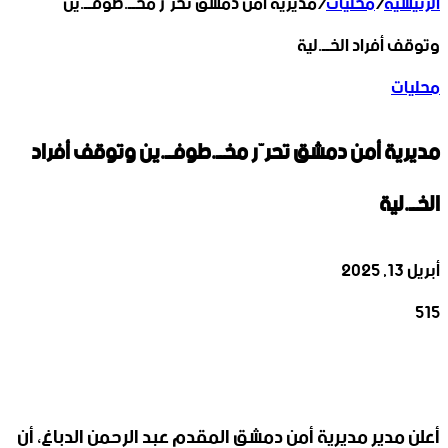
الرئيسية
/
محليات
/
مديرية أمن دمشق تحرّر مخــ.طوفــ.ين
وتوقف أفراد الخــ.لية
محليات
مديرية أمن دمشق تحرّر مخــ.طوفــ.ين وتوقف أفراد
الخــ.لية
أبريل 13, 2025
515
‫X
تيلقرام
واتساب
لينكدإن
فيسبوك
أعلن مدير مديرية أمن دمشق المقدم عبد الرحمن الدباغ، أن