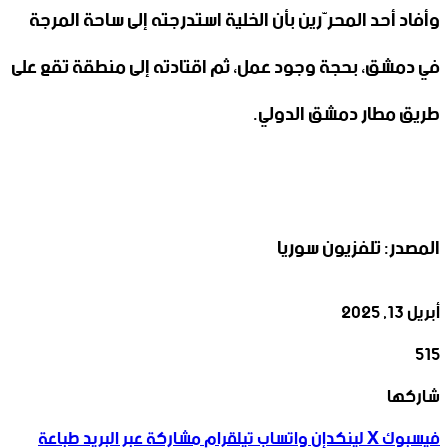
وأفاد أحد المحرّرين بأن الخلية استدرجته إلى ساحة المرجة
في دمشق، بحجة وجود عمل، ثم اقتادته إلى منطقة تقع على
طريق مطار دمشق الدولي.
المصدر: تلفزيون سوريا
أبريل 13, 2025
515
‫X
تيلقرام
واتساب
لينكدإن
فيسبوك
شاركها
فيسبوك
‫X
لينكدإن
واتساب
تيلقرام
مشاركة عبر البريد
طباعة