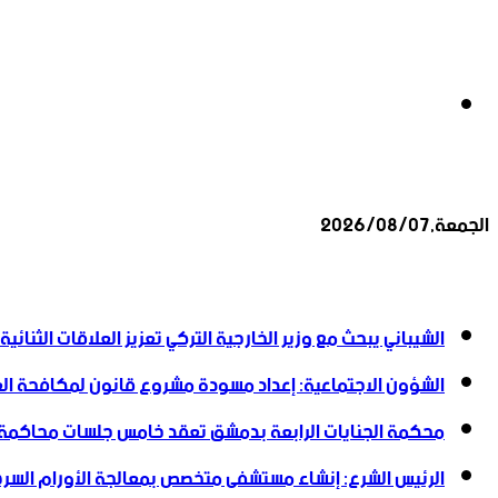
بحث
الجمعة,2026/08/07
عن
أخبار عاجلة
الشيباني يبحث مع وزير الخارجية التركي تعزيز العلاقات الثنائية
الشؤون الاجتماعية: إعداد مسودة مشروع قانون لمكافحة العن
محكمة الجنايات الرابعة بدمشق تعقد خامس جلسات محاكمة
الرئيس الشرع: إنشاء ‌‏مستشفى متخصص بمعالجة الأورام السرطا