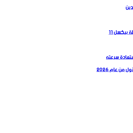
دين
 بيكسل 11
 من عام 2026