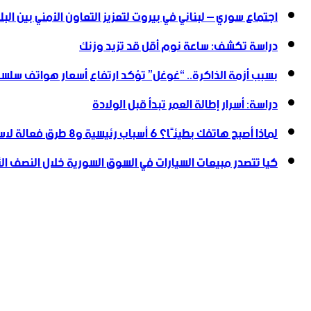
اجتماع سوري – لبناني في بيروت لتعزيز التعاون ‏الأمني ‏بين البل
دراسة تكشف: ساعة نوم أقل قد تزيد وزنك
بسبب أزمة الذاكرة.. “غوغل” تؤكد ارتفاع أسعار هواتف سلسلة
دراسة: أسرار إطالة العمر تبدأ قبل الولادة
لماذا أصبح هاتفك بطيئًا؟ 6 أسباب رئيسية و8 طرق فعالة لاستعادة سرعته
كيا تتصدر مبيعات السيارات في السوق السورية خلال النصف الأول