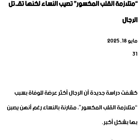
“متلازمة القلب المكسور” تصيب النساء لكنها تقـ.تل
الرجال
مايو 18, 2025
31
‫X
تيلقرام
واتساب
لينكدإن
فيسبوك
كشفت دراسة جديدة أن الرجال أكثر عرضة للوفاة بسبب
“متلازمة القلب المكسور”، مقارنة بالنساء رغم أنهن يصبن
بها بشكل أكبر.