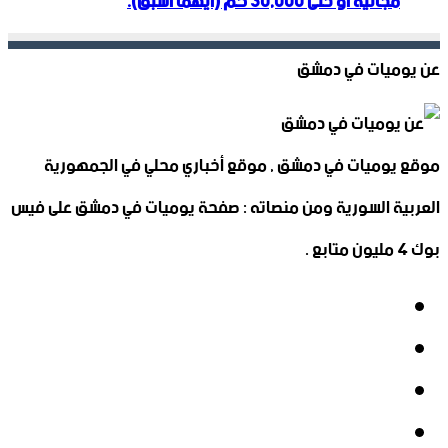
مجانية أو حتى 30,000 كم (أيهما أسبق).
عن يوميات في دمشق
موقع يوميات في دمشق , موقع أخباري محلي في الجمهورية
العربية السورية ومن منصاته : صفحة يوميات في دمشق على فيس
بوك 4 مليون متابع .
فيسبوك
‫X
‫YouTube
انستقرام