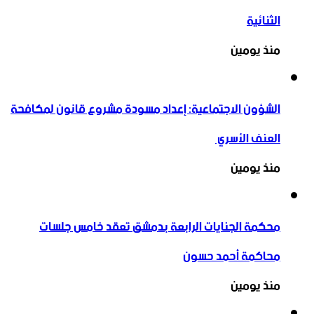
الثنائية
منذ يومين
الشؤون الاجتماعية: إعداد مسودة مشروع قانون لمكافحة
العنف الأسري ‏
منذ يومين
محكمة الجنايات الرابعة بدمشق تعقد خامس جلسات
محاكمة أحمد حسون
منذ يومين