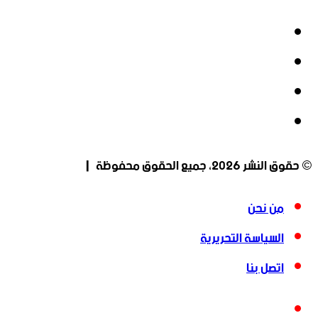
فيسبوك
‫X
‫YouTube
انستقرام
© حقوق النشر 2026، جميع الحقوق محفوظة |
من نحن
السياسة التحريرية
اتصل بنا
فيسبوك