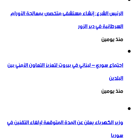
الرئيس الشرع: إنشاء ‌‏مستشفى متخصص بمعالجة الأورام
السرطانية في دير الزور
منذ يومين
اجتماع سوري – لبناني في بيروت لتعزيز التعاون ‏الأمني ‏بين
البلدين
منذ يومين
وزير الكهرباء يعلن عن المدة المتوقعة لإلغاء التقنين في
سوريا