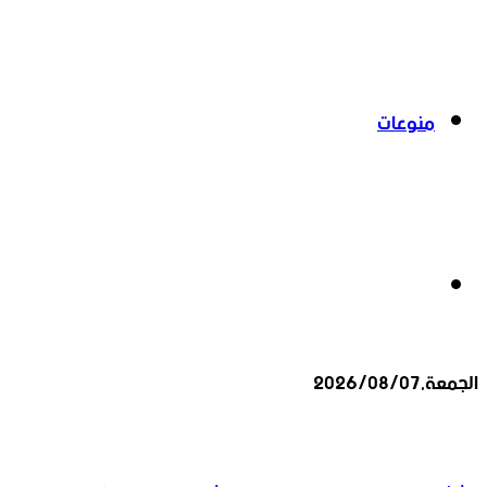
منوعات
بحث
الجمعة,2026/08/07
عن
أخبار عاجلة