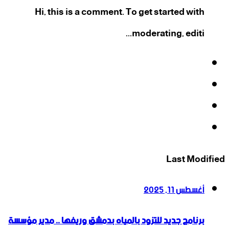
Hi, this is a comment. To get started with
moderating, editi...
فيسبوك
‫X
‫YouTube
انستقرام
Last Modified
أغسطس 11, 2025
برنامج جديد للتزود بالمياه بدمشق وريفها .. مدير مؤسسة