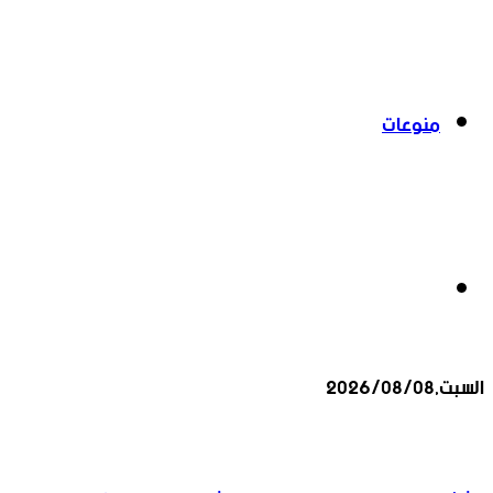
منوعات
بحث
السبت,2026/08/08
عن
أخبار عاجلة