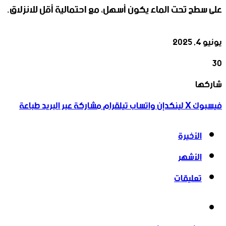
على سطح تحت الماء يكون أسهل، مع احتمالية أقل للانزلاق.
يونيو 4, 2025
30
‫X
تيلقرام
واتساب
لينكدإن
فيسبوك
شاركها
فيسبوك
‫X
لينكدإن
واتساب
تيلقرام
مشاركة عبر البريد
طباعة
الأخيرة
الأشهر
تعليقات