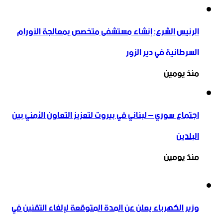
الرئيس الشرع: إنشاء ‌‏مستشفى متخصص بمعالجة الأورام
السرطانية في دير الزور
منذ يومين
اجتماع سوري – لبناني في بيروت لتعزيز التعاون ‏الأمني ‏بين
البلدين
منذ يومين
وزير الكهرباء يعلن عن المدة المتوقعة لإلغاء التقنين في