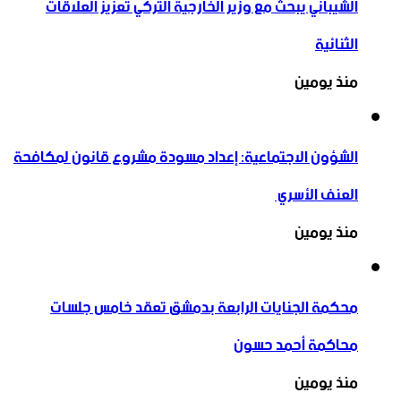
الشيباني يبحث مع وزير الخارجية التركي تعزيز العلاقات
الثنائية
منذ يومين
الشؤون الاجتماعية: إعداد مسودة مشروع قانون لمكافحة
العنف الأسري ‏
منذ يومين
محكمة الجنايات الرابعة بدمشق تعقد خامس جلسات
محاكمة أحمد حسون
منذ يومين