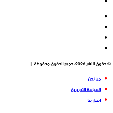
انستقرام
فيسبوك
‫X
‫YouTube
انستقرام
© حقوق النشر 2026، جميع الحقوق محفوظة |
من نحن
السياسة التحريرية
اتصل بنا