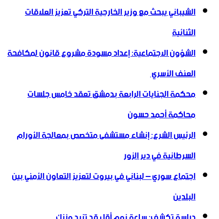
الشيباني يبحث مع وزير الخارجية التركي تعزيز العلاقات
الثنائية
الشؤون الاجتماعية: إعداد مسودة مشروع قانون لمكافحة
العنف الأسري ‏
محكمة الجنايات الرابعة بدمشق تعقد خامس جلسات
محاكمة أحمد حسون
الرئيس الشرع: إنشاء ‌‏مستشفى متخصص بمعالجة الأورام
السرطانية في دير الزور
اجتماع سوري – لبناني في بيروت لتعزيز التعاون ‏الأمني ‏بين
البلدين
دراسة تكشف: ساعة نوم أقل قد تزيد وزنك