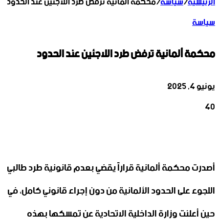
الرئيسية
/
سياسة
/
محكمة ألمانية ترفض طرد اللاجئين عند الحدود
سياسة
محكمة ألمانية ترفض طرد اللاجئين عند الحدود
يونيو 4, 2025
40
‫X
تيلقرام
واتساب
لينكدإن
فيسبوك
أصدرت محكمة ألمانية قراراً يقضي بعدم قانونية طرد طالبي
اللجوء على الحدود الألمانية من دون إجراء قانوني كامل، في
حين أعلنت وزارة الداخلية الاتحادية عن تمسكها بهذه