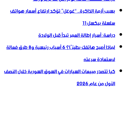
بسبب أزمة الذاكرة.. “غوغل” تؤكد ارتفاع أسعار هواتف
سلسلة بيكسل 11
دراسة: أسرار إطالة العمر تبدأ قبل الولادة
لماذا أصبح هاتفك بطيئًا؟ 6 أسباب رئيسية و8 طرق فعالة
لاستعادة سرعته
كيا تتصدر مبيعات السيارات في السوق السورية خلال النصف
الأول من عام 2026