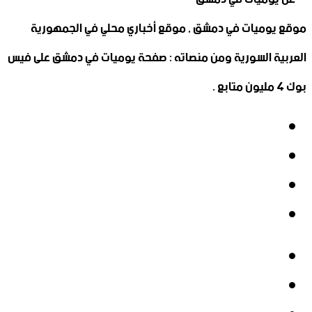
موقع يوميات في دمشق , موقع أخباري محلي في الجمهورية
العربية السورية ومن منصاته : صفحة يوميات في دمشق على فيس
بوك 4 مليون متابع .
فيسبوك
‫X
‫YouTube
انستقرام
فيسبوك
‫X