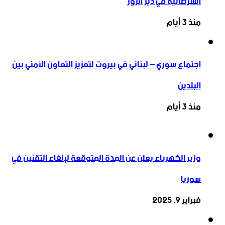
السرطانية في دير الزور
منذ 3 أيام
اجتماع سوري – لبناني في بيروت لتعزيز التعاون ‏الأمني ‏بين
البلدين
منذ 3 أيام
وزير الكهرباء يعلن عن المدة المتوقعة لإلغاء التقنين في
سوريا
فبراير 9, 2025