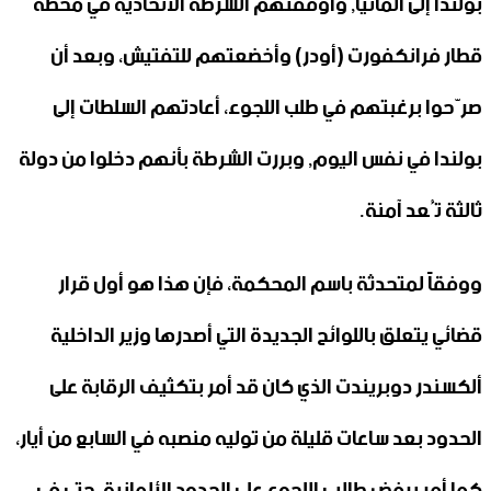
بولندا إلى ألمانيا, وأوقفتهم الشرطة الاتحادية في محطة
قطار فرانكفورت (أودر) وأخضعتهم للتفتيش، وبعد أن
صرّحوا برغبتهم في طلب اللجوء، أعادتهم السلطات إلى
بولندا في نفس اليوم, وبررت الشرطة بأنهم دخلوا من دولة
ثالثة تُعد آمنة.
ووفقاً لمتحدثة باسم المحكمة، فإن هذا هو أول قرار
قضائي يتعلق باللوائح الجديدة التي أصدرها وزير الداخلية
ألكسندر دوبريندت الذي كان قد أمر بتكثيف الرقابة على
الحدود بعد ساعات قليلة من توليه منصبه في السابع من أيار،
كما أمر برفض طالبي اللجوء على الحدود الألمانية، حتى في