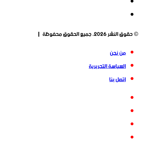
‫YouTube
انستقرام
© حقوق النشر 2026، جميع الحقوق محفوظة |
من نحن
السياسة التحريرية
اتصل بنا
فيسبوك
‫X
‫YouTube
انستقرام