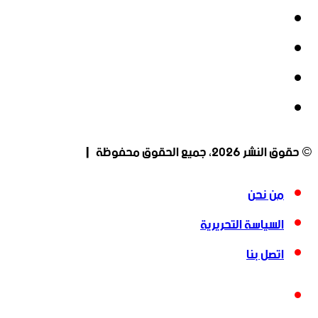
فيسبوك
‫X
‫YouTube
انستقرام
© حقوق النشر 2026، جميع الحقوق محفوظة |
من نحن
السياسة التحريرية
اتصل بنا
فيسبوك