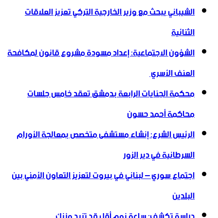
الشيباني يبحث مع وزير الخارجية التركي تعزيز العلاقات
الثنائية
الشؤون الاجتماعية: إعداد مسودة مشروع قانون لمكافحة
العنف الأسري ‏
محكمة الجنايات الرابعة بدمشق تعقد خامس جلسات
محاكمة أحمد حسون
الرئيس الشرع: إنشاء ‌‏مستشفى متخصص بمعالجة الأورام
السرطانية في دير الزور
اجتماع سوري – لبناني في بيروت لتعزيز التعاون ‏الأمني ‏بين
البلدين
دراسة تكشف: ساعة نوم أقل قد تزيد وزنك