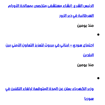
الرئيس الشرع: إنشاء ‌‏مستشفى متخصص بمعالجة الأورام
السرطانية في دير الزور
منذ يومين
اجتماع سوري – لبناني في بيروت لتعزيز التعاون ‏الأمني ‏بين
البلدين
منذ يومين
وزير الكهرباء يعلن عن المدة المتوقعة لإلغاء التقنين في
سوريا