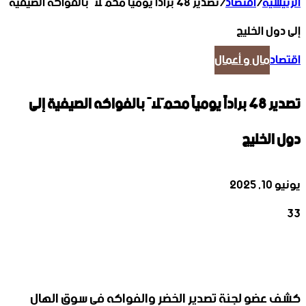
الرئيسية
/
اقتصاد
/
تصدير 48 براداً يومياً محمّلاً بالفواكه الصيفية
إلى دول الخليج
اقتصاد
مال و أعمال
تصدير 48 براداً يومياً محمّلاً بالفواكه الصيفية إلى
دول الخليج
يونيو 10, 2025
33
‫X
تيلقرام
واتساب
لينكدإن
فيسبوك
كشف عضو لجنة تصدير الخضر والفواكه في سوق الهال