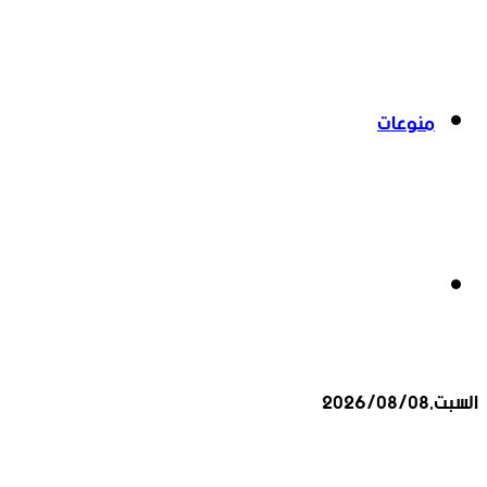
منوعات
بحث
السبت,2026/08/08
عن
أخبار عاجلة