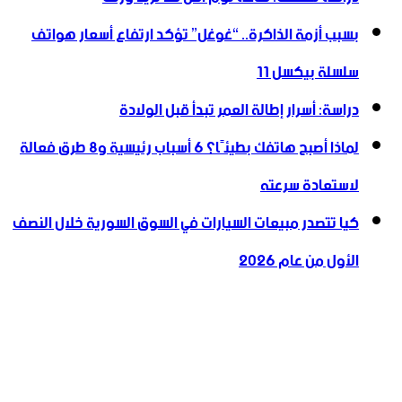
بسبب أزمة الذاكرة.. “غوغل” تؤكد ارتفاع أسعار هواتف
سلسلة بيكسل 11
دراسة: أسرار إطالة العمر تبدأ قبل الولادة
لماذا أصبح هاتفك بطيئًا؟ 6 أسباب رئيسية و8 طرق فعالة
لاستعادة سرعته
كيا تتصدر مبيعات السيارات في السوق السورية خلال النصف
الأول من عام 2026