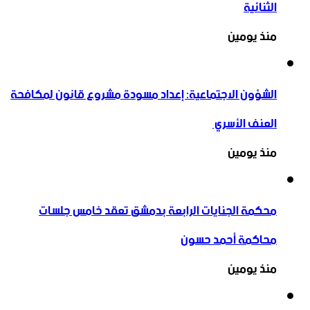
الثنائية
منذ يومين
الشؤون الاجتماعية: إعداد مسودة مشروع قانون لمكافحة
العنف الأسري ‏
منذ يومين
محكمة الجنايات الرابعة بدمشق تعقد خامس جلسات
محاكمة أحمد حسون
منذ يومين