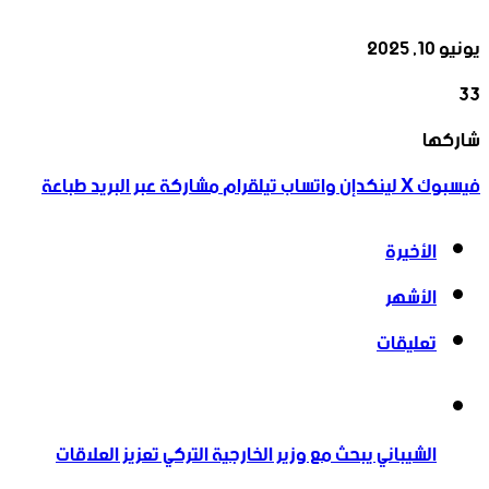
يونيو 10, 2025
33
‫X
تيلقرام
واتساب
لينكدإن
فيسبوك
شاركها
فيسبوك
‫X
لينكدإن
واتساب
تيلقرام
مشاركة عبر البريد
طباعة
الأخيرة
الأشهر
تعليقات
الشيباني يبحث مع وزير الخارجية التركي تعزيز العلاقات