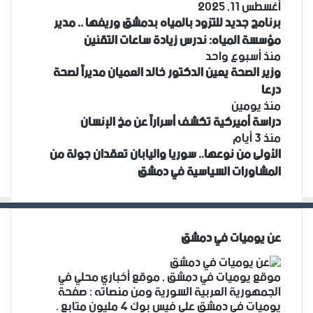
أغسطس 11, 2025
برنامج جديد للتزود بالمياه بدمشق وريفها .. مدير
مؤسسة المياه: ندرس زيادة ساعات التقنين
منذ أسبوع واحد
وزير الصحة يعين الدكتور خالد العميان مديراً لصحة
درعا
منذ يومين
دراسة أميركية تكشف أسراراً عن مخ الإنسان
منذ 3 أيام
الأولى من نوعها.. سوريا واليابان تعقدان جولة من
المشاورات السياسية في دمشق
عن يوميات في دمشق
موقع يوميات في دمشق , موقع أخباري محلي في
الجمهورية العربية السورية ومن منصاته : صفحة
يوميات في دمشق على فيس بوك 4 مليون متابع .