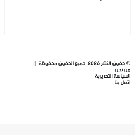
فيسبوك
‫X
‫YouTube
انستقرام
فيسبوك
‫X
‫YouTube
انستقرام
© حقوق النشر 2026، جميع الحقوق محفوظة |
من نحن
السياسة التحريرية
اتصل بنا
فيسبوك
‫X
‫YouTube
انستقرام
‫X
تيلقرام
واتساب
فيسبوك
ر
لذهاب
لى