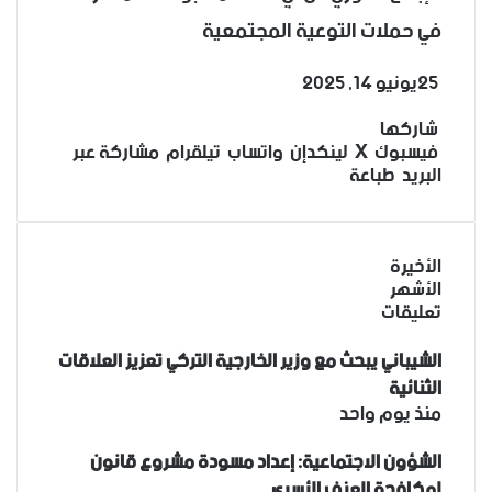
في حملات التوعية المجتمعية
25
يونيو 14, 2025
‫X
فيسبوك
لينكدإن
تيلقرام
واتساب
شاركها
فيسبوك
‫X
لينكدإن
واتساب
تيلقرام
مشاركة عبر
البريد
طباعة
الأخيرة
الأشهر
تعليقات
الشيباني يبحث مع وزير الخارجية التركي تعزيز العلاقات
الثنائية
منذ يوم واحد
الشؤون الاجتماعية: إعداد مسودة مشروع قانون
لمكافحة العنف الأسري ‏