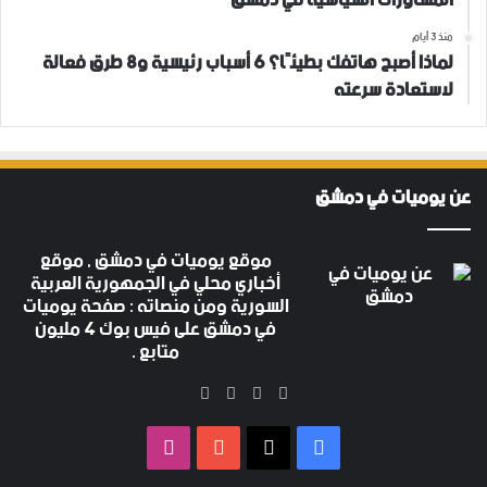
المشاورات السياسية في دمشق
منذ 3 أيام
لماذا أصبح هاتفك بطيئًا؟ 6 أسباب رئيسية و8 طرق فعالة
لاستعادة سرعته
عن يوميات في دمشق
موقع يوميات في دمشق , موقع
أخباري محلي في الجمهورية العربية
السورية ومن منصاته : صفحة يوميات
في دمشق على فيس بوك 4 مليون
متابع .
‫X
فيسبوك
‫YouTube
انستقرام
فيسبوك
‫X
‫YouTube
انستقرام