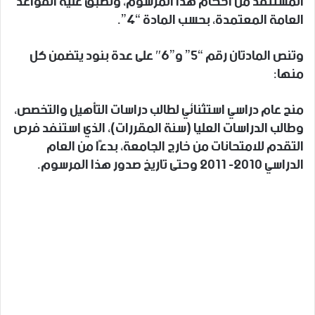
المستنفد من أحكام هذا المرسوم، وتطبق عليه القواعد
العامة المعتمدة، بحسب المادة “4”.
وتنص المادتان رقم “5” و”6″ على عدة بنود يتضمن كل
منها:
منح عام دراسي استثنائي لطالب دراسات التأهيل والتخصص،
وطالب الدراسات العليا (سنة المقررات)، الذي استنفد فرص
التقدم للامتحانات من خارج الجامعة، بدءًا من العام
الدراسي 2010- 2011 وحتى تاريخ صدور هذا المرسوم.