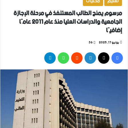
تعليم
محليات
مرسوم يمنح الطالب المستنفذ في مرحلة الإجازة
الجامعية والدراسات العليا منذ عام 2011 عامًا
إضافيًا
يونيو 17, 2025
36
فيسبوك
‫X
لينكدإن
واتساب
تيلقرام