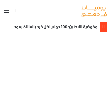
بحث عن
الق
مفوضية اللاجئين: 100 دولار لكل فرد بالعائلة يعود طوعا من لبنان إلى سوريا مع تأمين نقله