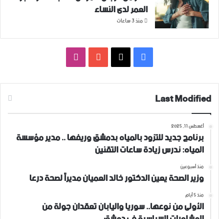
العمر لدى النساء
منذ 3 ساعات
فيسبوك
‫X
‫YouTube
انستقرام
Last Modified
أغسطس 11, 2025
برنامج جديد للتزود بالمياه بدمشق وريفها .. مدير مؤسسة
المياه: ندرس زيادة ساعات التقنين
منذ أسبوعين
وزير الصحة يعين الدكتور خالد العميان مديراً لصحة درعا
منذ 5 أيام
الأولى من نوعها.. سوريا واليابان تعقدان جولة من