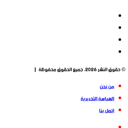
فيسبوك
‫X
‫YouTube
انستقرام
© حقوق النشر 2026، جميع الحقوق محفوظة |
من نحن
السياسة التحريرية
اتصل بنا
فيسبوك