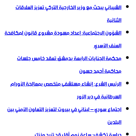
الشيباني يبحث مع وزير الخارجية التركي تعزيز العلاقات
الثنائية
الشؤون الاجتماعية: إعداد مسودة مشروع قانون لمكافحة
العنف الأسري ‏
محكمة الجنايات الرابعة بدمشق تعقد خامس جلسات
محاكمة أحمد حسون
الرئيس الشرع: إنشاء ‌‏مستشفى متخصص بمعالجة الأورام
السرطانية في دير الزور
اجتماع سوري – لبناني في بيروت لتعزيز التعاون ‏الأمني ‏بين
البلدين
دراسة تكشف: ساعة نوم أقل قد تزيد وزنك