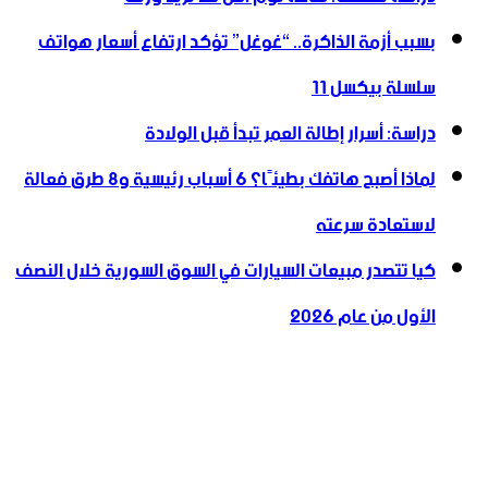
بسبب أزمة الذاكرة.. “غوغل” تؤكد ارتفاع أسعار هواتف
سلسلة بيكسل 11
دراسة: أسرار إطالة العمر تبدأ قبل الولادة
لماذا أصبح هاتفك بطيئًا؟ 6 أسباب رئيسية و8 طرق فعالة
لاستعادة سرعته
كيا تتصدر مبيعات السيارات في السوق السورية خلال النصف
الأول من عام 2026