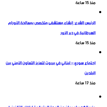
منذ 15 ساعة
الرئيس الشرع: إنشاء ‌‏مستشفى متخصص بمعالجة الأورام
السرطانية في دير الزور
منذ 15 ساعة
اجتماع سوري – لبناني في بيروت لتعزيز التعاون ‏الأمني ‏بين
البلدين
منذ 17 ساعة