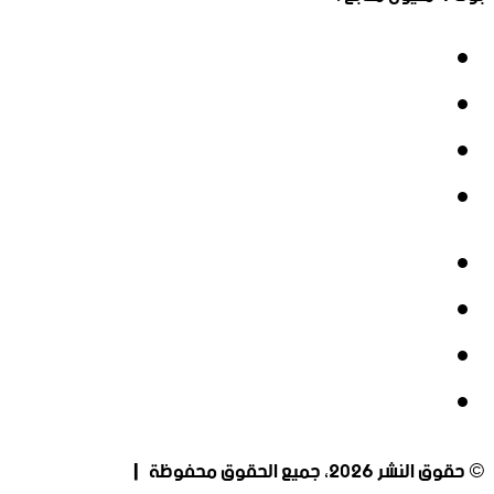
فيسبوك
‫X
‫YouTube
انستقرام
فيسبوك
‫X
‫YouTube
انستقرام
© حقوق النشر 2026، جميع الحقوق محفوظة |