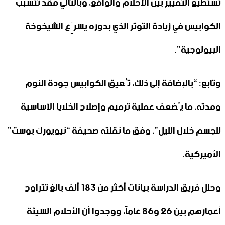
تستطيع التمييز بين الأحلام والواقع، وبالتالي فقد تتسبب
الكوابيس في زيادة التوتر الذي بدوره يسرِّع الشيخوخة
البيولوجية”.
وتابع: “بالإضافة إلى ذلك، تُعيق الكوابيس جودة النوم
ومدته، ما يُضعف عملية ترميم وإصلاح الخلايا الأساسية
للجسم خلال الليل”، وفق ما نقلته صحيفة “نيويورك بوست”
الأميركية.
وحلل فريق الدراسة بيانات أكثر من 183 ألف بالغ تتراوح
أعمارهم بين 26 و86 عاماً، ووجدوا أن الأحلام السيئة