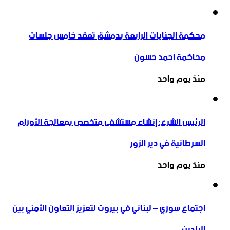
محكمة الجنايات الرابعة بدمشق تعقد خامس جلسات
محاكمة أحمد حسون
منذ يوم واحد
الرئيس الشرع: إنشاء ‌‏مستشفى متخصص بمعالجة الأورام
السرطانية في دير الزور
منذ يوم واحد
اجتماع سوري – لبناني في بيروت لتعزيز التعاون ‏الأمني ‏بين
البلدين