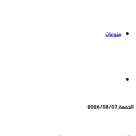
منوعات
بحث
الجمعة,2026/08/07
عن
أخبار عاجلة