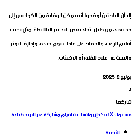
إلا أن الباحثين أوضحوا أنه يمكن الوقاية من الكوابيس إلى
حد بعيد، من خلال اتخاذ بعض التدابير البسيطة، مثل تجنب
أفلام الرعب، والحفاظ على عادات نوم جيدة، وإدارة التوتر،
والبحث عن علاج للقلق أو الاكتئاب.
يوليو 2, 2025
3
‫X
تيلقرام
واتساب
لينكدإن
فيسبوك
شاركها
فيسبوك
‫X
لينكدإن
واتساب
تيلقرام
مشاركة عبر البريد
طباعة
الأخيرة