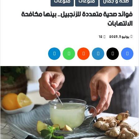
صحة و جمال
منوعات
منوعات
فوائد صحية متعددة للزنجبيل.. بينها مكافحة
الالتهابات
يوليو 5, 2025
12
فيسبوك
‫X
لينكدإن
واتساب
تيلقرام