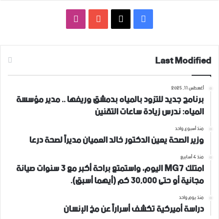
فيسبوك
‫X
‫YouTube
انستقرام
Last Modified
أغسطس 11, 2025
برنامج جديد للتزود بالمياه بدمشق وريفها .. مدير مؤسسة
المياه: ندرس زيادة ساعات التقنين
منذ أسبوع واحد
وزير الصحة يعين الدكتور خالد العميان مديراً لصحة درعا
منذ 4 أسابيع
امتلك MG7 اليوم، واستمتع براحة أكبر مع 3 سنوات صيانة
مجانية أو حتى 30,000 كم (أيهما أسبق).
منذ يوم واحد
دراسة أميركية تكشف أسراراً عن مخ الإنسان