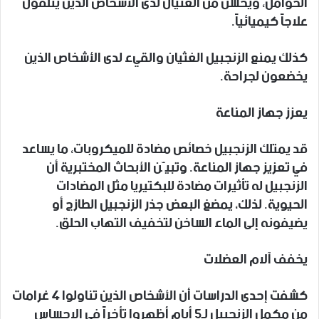
الحوامل، ويحسن من الغثيان لدى الأشخاص الذين يتلقون
علاجاً كيميائياً.
كذلك يمنع الزنجبيل الغثيان والقيء لدى الأشخاص الذين
يخضعون لجراحة.
يعزز جهاز المناعة
قد يمتلك الزنجبيل خصائص مضادة للميكروبات، ما يساعد
في تعزيز جهاز المناعة. وتبيّن الأبحاث المختبرية أن
الزنجبيل له تأثيرات مضادة للبكتيريا مثل المضادات
الحيوية. لذلك، يمضغ البعض جذر الزنجبيل الطازج أو
يضيفونه إلى الماء الساخن لتخفيف التهاب الحلق.
يخفف آلام العضلات
كشفت إحدى الدراسات أن الأشخاص الذين تناولوا 4 غرامات
من مكمل الزنجبيل لـ5 أيام أظهروا تأخراً في الإحساس