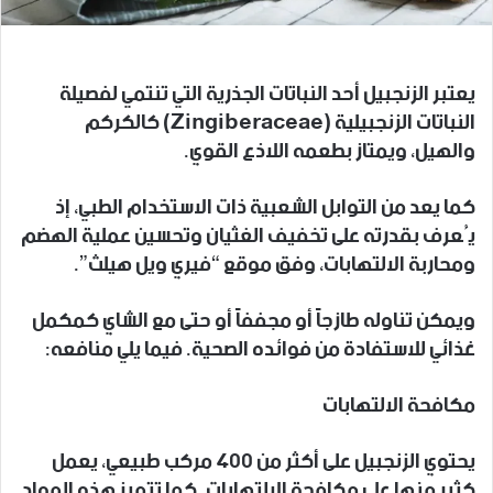
يعتبر الزنجبيل أحد النباتات الجذرية التي تنتمي لفصيلة
النباتات الزنجبيلية (Zingiberaceae) كالكركم
والهيل، ويمتاز بطعمه اللاذع القوي.
كما يعد من التوابل الشعبية ذات الاستخدام الطبي، إذ
يُعرف بقدرته على تخفيف الغثيان وتحسين عملية الهضم
ومحاربة الالتهابات، وفق موقع “فيري ويل هيلث”.
ويمكن تناوله طازجاً أو مجففاً أو حتى مع الشاي كمكمل
غذائي للاستفادة من فوائده الصحية. فيما يلي منافعه:
مكافحة الالتهابات
يحتوي الزنجبيل على أكثر من 400 مركب طبيعي، يعمل
كثير منها على مكافحة الالتهابات. كما تتميز هذه المواد