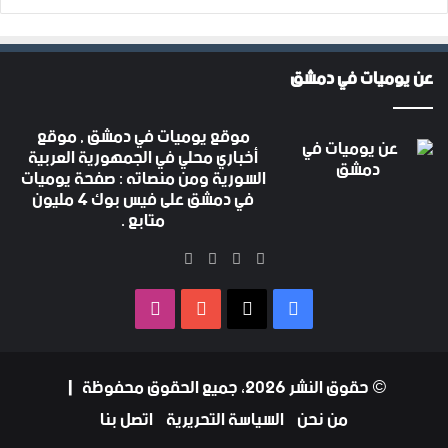
عن يوميات في دمشق
موقع يوميات في دمشق , موقع
أخباري محلي في الجمهورية العربية
السورية ومن منصاته : صفحة يوميات
في دمشق على فيس بوك 4 مليون
متابع .
‫X
فيسبوك
‫YouTube
انستقرام
فيسبوك
‫X
‫YouTube
انستقرام
© حقوق النشر 2026، جميع الحقوق محفوظة |
من نحن
السياسة التحريرية
اتصل بنا