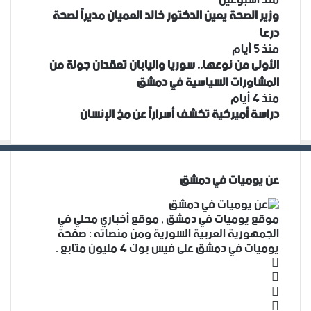
وزير الصحة يعين الدكتور خالد العميان مديراً لصحة
درعا
منذ 5 أيام
الأولى من نوعها.. سوريا واليابان تعقدان جولة من
المشاورات السياسية في دمشق
منذ 4 أيام
دراسة أميركية تكشف أسراراً عن مخ الإنسان
عن يوميات في دمشق
موقع يوميات في دمشق , موقع أخباري محلي في
الجمهورية العربية السورية ومن منصاته : صفحة
يوميات في دمشق على فيس بوك 4 مليون متابع .
فيسبوك
‫X
‫YouTube
انستقرام