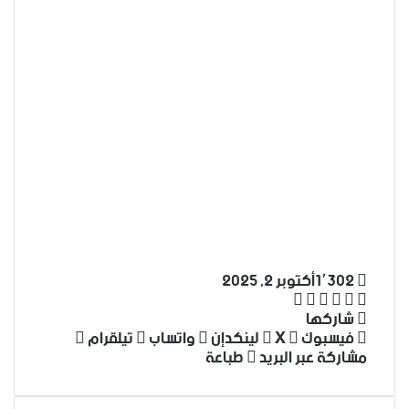
1٬302
أكتوبر 2, 2025
‫X
فيسبوك
لينكدإن
واتساب
تيلقرام
شاركها
فيسبوك
‫X
لينكدإن
واتساب
تيلقرام
مشاركة عبر البريد
طباعة