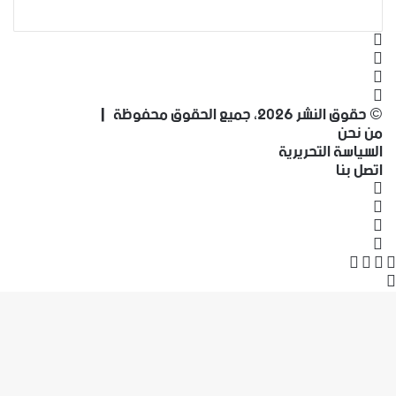
فيسبوك
‫X
‫YouTube
انستقرام
© حقوق النشر 2026، جميع الحقوق محفوظة |
من نحن
السياسة التحريرية
اتصل بنا
فيسبوك
‫X
‫YouTube
انستقرام
‫X
فيسبوك
واتساب
تيلقرام
زر
الذهاب
إلى
الأعلى