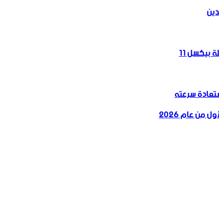
دين
 بيكسل 11
 من عام 2026