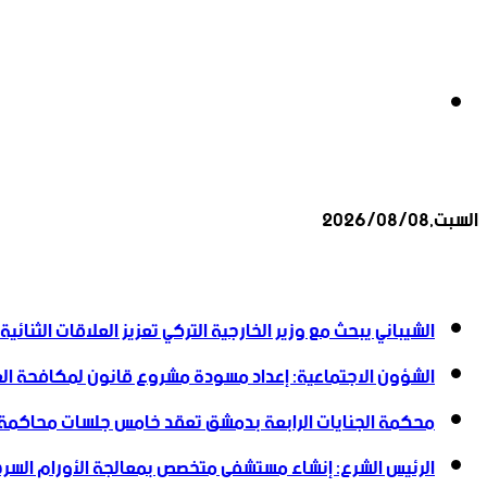
بحث
السبت,2026/08/08
عن
أخبار عاجلة
الشيباني يبحث مع وزير الخارجية التركي تعزيز العلاقات الثنائية
الشؤون الاجتماعية: إعداد مسودة مشروع قانون لمكافحة العن
محكمة الجنايات الرابعة بدمشق تعقد خامس جلسات محاكمة
الرئيس الشرع: إنشاء ‌‏مستشفى متخصص بمعالجة الأورام السرطا