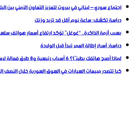
اجتماع سوري – لبناني في بيروت لتعزيز التعاون ‏الأمني ‏بين البل
دراسة تكشف: ساعة نوم أقل قد تزيد وزنك
بسبب أزمة الذاكرة.. “غوغل” تؤكد ارتفاع أسعار هواتف سلسلة
دراسة: أسرار إطالة العمر تبدأ قبل الولادة
لماذا أصبح هاتفك بطيئًا؟ 6 أسباب رئيسية و8 طرق فعالة لاستعادة سرعته
كيا تتصدر مبيعات السيارات في السوق السورية خلال النصف الأول