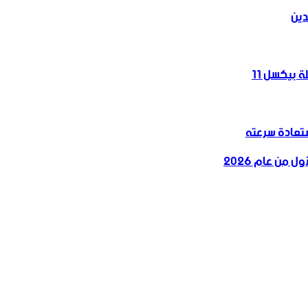
دين
 بيكسل 11
 من عام 2026