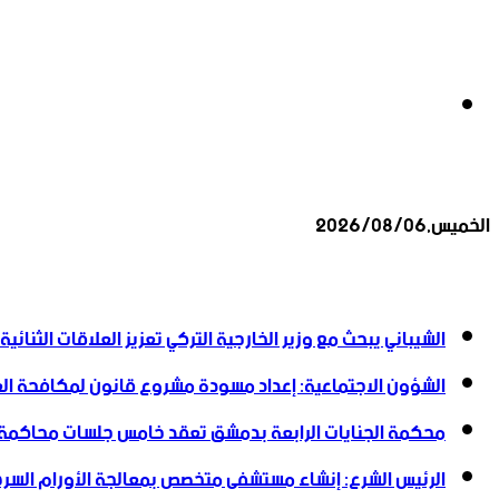
بحث
الخميس,2026/08/06
عن
أخبار عاجلة
الشيباني يبحث مع وزير الخارجية التركي تعزيز العلاقات الثنائية
الشؤون الاجتماعية: إعداد مسودة مشروع قانون لمكافحة العن
محكمة الجنايات الرابعة بدمشق تعقد خامس جلسات محاكمة
الرئيس الشرع: إنشاء ‌‏مستشفى متخصص بمعالجة الأورام السرطا