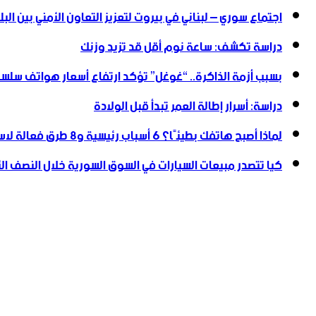
اجتماع سوري – لبناني في بيروت لتعزيز التعاون ‏الأمني ‏بين البل
دراسة تكشف: ساعة نوم أقل قد تزيد وزنك
بسبب أزمة الذاكرة.. “غوغل” تؤكد ارتفاع أسعار هواتف سلسلة
دراسة: أسرار إطالة العمر تبدأ قبل الولادة
لماذا أصبح هاتفك بطيئًا؟ 6 أسباب رئيسية و8 طرق فعالة لاستعادة سرعته
كيا تتصدر مبيعات السيارات في السوق السورية خلال النصف الأول