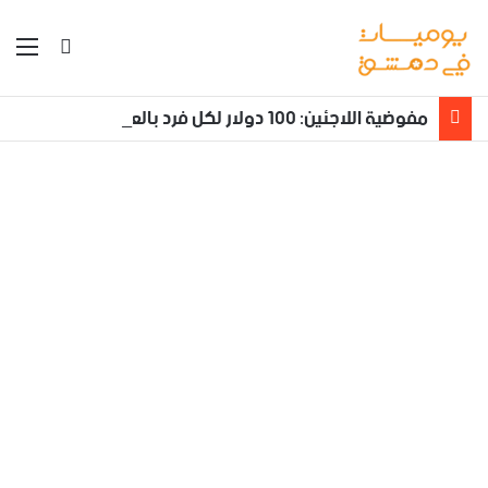
بحث عن
الق
مفوضية اللاجئين: 100 دولار لكل فرد بالعائلة يعود طوعا من لبنان إلى سوريا مع تأمين نقله