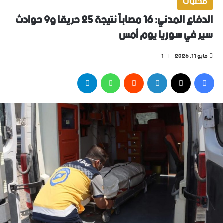
محليات
الدفاع المدني: 16 مصاباً نتيجة 25 حريقا و9 حوادث
سير في سوريا يوم أمس
مايو 11, 2026
1
فيسبوك
‫X
لينكدإن
واتساب
تيلقرام