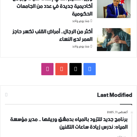
أكاديمية جديدة في عدد من الجامعات
الحكومية
منذ يوم واحد
أكثر من الرجال.. أمراض القلب تكسر حاجز
العمر لدى النساء
منذ يوم واحد
فيسبوك
‫X
‫YouTube
انستقرام
Last Modified
أغسطس 11, 2025
برنامج جديد للتزود بالمياه بدمشق وريفها .. مدير مؤسسة
المياه: ندرس زيادة ساعات التقنين