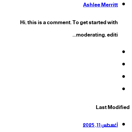
Ashlee Merritt
Hi, this is a comment. To get started with
moderating, editi...
فيسبوك
‫X
‫YouTube
انستقرام
Last Modified
أغسطس 11, 2025