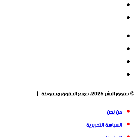
‫YouTube
انستقرام
فيسبوك
‫X
‫YouTube
انستقرام
© حقوق النشر 2026، جميع الحقوق محفوظة |
من نحن
السياسة التحريرية