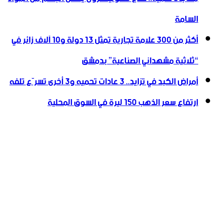
السامة
أكثر من 300 علامة تجارية تمثل 13 دولة و10 آلاف زائر في
“ثلاثية ‏مشهداني الصناعية” بدمشق
أمراض الكبد في تزايد.. 3 عادات تحميه و3 أخرى تسرّع تلفه
ارتفاع سعر الذهب 150 ليرة في السوق المحلية‎