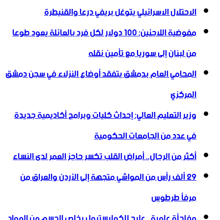
الاحتلال الاسرائيلي يتوغل بريفي درعا والقنيطرة
مفوضية اللاجئين: 100 دولار لكل فرد بالعائلة يعود طوعا
من لبنان إلى سوريا مع تأمين نقله
المحامي العام بدمشق يتفقد أوضاع النزلاء في سجن دمشق
المركزي
وزير التعليم العالي: إحداث كليات وبرامج أكاديمية جديدة
في عدد من الجامعات الحكومية
أكثر من الرجال.. أمراض القلب تكسر حاجز العمر لدى النساء
29 ألف رأس من المواشي متجهة إلى الأردن ‏والعراق من
مرفأ طرطوس
مفاجأة علمية.. علاج للكوليسترول يخلص الجسم من المواد