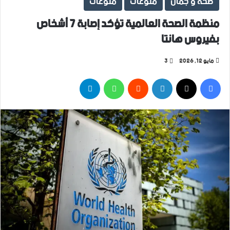
صحة و جمال
منوعات
منوعات
منظمة الصحة العالمية تؤكد إصابة 7 أشخاص
بفيروس هانتا
مايو 12, 2026
3
فيسبوك
‫X
لينكدإن
واتساب
تيلقرام