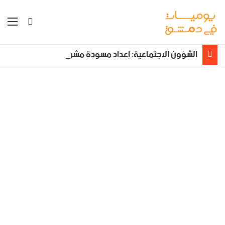
بحث عن
الق
الشؤون الاجتماعية: إعداد مسودة مشروع قانون لمكافحة العنف الأسري ‏