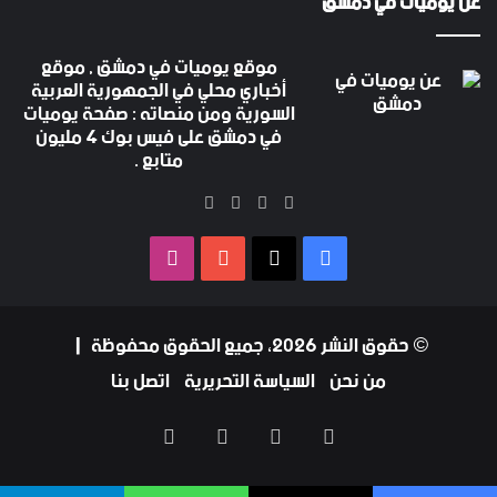
عن يوميات في دمشق
موقع يوميات في دمشق , موقع
أخباري محلي في الجمهورية العربية
السورية ومن منصاته : صفحة يوميات
في دمشق على فيس بوك 4 مليون
متابع .
‫X
فيسبوك
‫YouTube
انستقرام
فيسبوك
‫X
‫YouTube
انستقرام
© حقوق النشر 2026، جميع الحقوق محفوظة |
من نحن
السياسة التحريرية
اتصل بنا
فيسبوك
‫X
‫YouTube
انستقرام