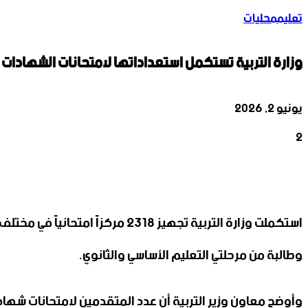
تعليم
محليات
وزارة التربية تستكمل استعداداتها لامتحانات الشهادات ‏ا
يونيو 2, 2026
2
‫X
تيلقرام
واتساب
لينكدإن
فيسبوك
وطالبة من مرحلتي التعليم الأساسي ‏والثانوي‎.‎