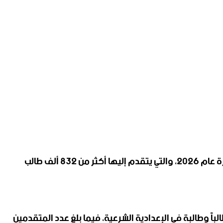
استكملت وزارة التربية تجهيز 2318 مركزاً ‏امتحانياً في مختلف المحافظات، استعداداً لانطلاق امتحانات ‌‏الشهادات العامة لدورة عام 2026، والتي يتقدم إليها أكثر من 832 ‏ألف طالب
معاون وزير التربية أن عدد المتقدمين ‏لامتحانات ‏شهادة التعليم الأساسي بلغ 450 ألفاً و884 طالباً وطالبة، ‏و13141 طالباً وطالبة في الإعدادية الشرعية، فيما بلغ ‏عدد ‏المتقدمين