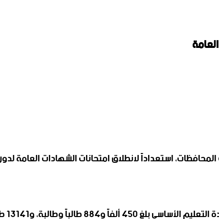
لعامة ‏
وأوضح 