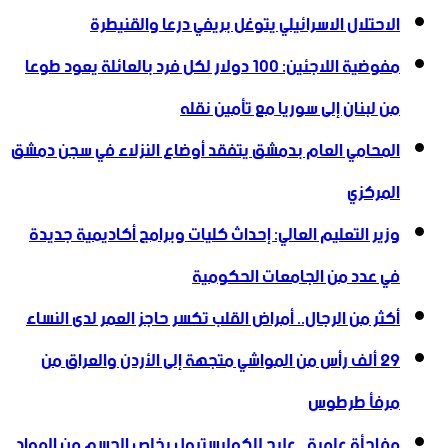
الاحتلال الاسرائيلي يتوغل بريفي درعا والقنيطرة
مفوضية اللاجئين: 100 دولار لكل فرد بالعائلة يعود طوعا
من لبنان إلى سوريا مع تأمين نقله
المحامي العام بدمشق يتفقد أوضاع النزلاء في سجن دمشق
المركزي
وزير التعليم العالي: إحداث كليات وبرامج أكاديمية جديدة
في عدد من الجامعات الحكومية
أكثر من الرجال.. أمراض القلب تكسر حاجز العمر لدى النساء
29 ألف رأس من المواشي متجهة إلى الأردن ‏والعراق من
مرفأ طرطوس
مفاجأة علمية.. علاج للكوليسترول يخلص الجسم من المواد