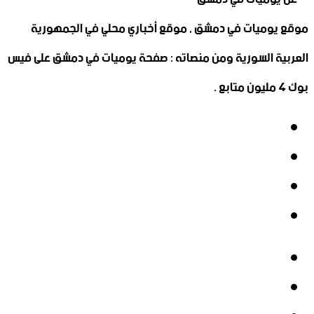
موقع يوميات في دمشق , موقع أخباري محلي في الجمهورية
العربية السورية ومن منصاته : صفحة يوميات في دمشق على فيس
بوك 4 مليون متابع .
فيسبوك
‫X
‫YouTube
انستقرام
فيسبوك
‫X