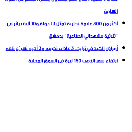
السامة
أكثر من 300 علامة تجارية تمثل 13 دولة و10 آلاف زائر في
“ثلاثية ‏مشهداني الصناعية” بدمشق
أمراض الكبد في تزايد.. 3 عادات تحميه و3 أخرى تسرّع تلفه
ارتفاع سعر الذهب 150 ليرة في السوق المحلية‎