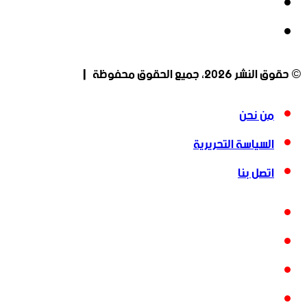
‫YouTube
انستقرام
© حقوق النشر 2026، جميع الحقوق محفوظة |
من نحن
السياسة التحريرية
اتصل بنا
فيسبوك
‫X
‫YouTube
انستقرام