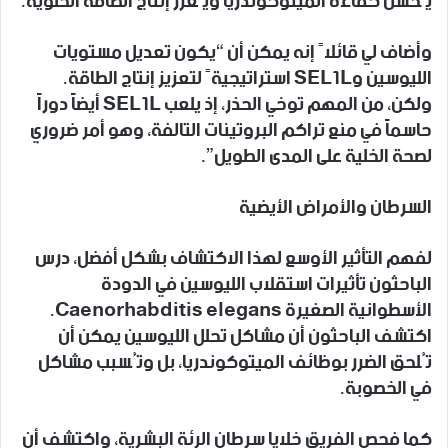
يُحسن كفاءة الميتوكوندريا ويُعزز إنتاج الطاقة الخلوية.
وأضاف لي قائلاً إنه يمكن أن “يكون تعديل مستويات
الليوسين وSEL1L استراتيجيةً لتعزيز إنتاج الطاقة.
ولكن، من المهم توخي الحذر، إذ يلعب SEL1L أيضاً دوراً
حاسماً في منع تراكم البروتينات التالفة، وهو أمر ضروري
لصحة الخلية على المدى الطويل”.
السرطان والأمراض الأيضية
لفهم التأثير الأوسع لهذا الاكتشاف بشكل أفضل، درس
الباحثون تأثيرات استقلاب الليوسين في الدودة
الأسطوانية الصغيرة Caenorhabditis elegans.
اكتشف الباحثون أن مشاكل تحلل الليوسين يمكن أن
تُلحق الضرر بوظائف الميتوكوندريا، بل وتُسبب مشاكل
في الخصوبة.
كما فحص الفريق خلايا سرطان الرئة البشرية، واكتشف أن