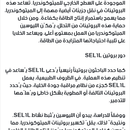
الموجودة على السطح الخارجي للميتوكوندريا. تساعد هذه
البروتينات في نقل جزيئات أيضية مهمة إلى الميتوكوندريا،
مما يسمح باستمرار إنتاج الطاقة بكفاءة. ومن خلال
حماية هذه البروتينات من التحلل، يُمكّن الليوسين
الميتوكوندريا من العمل بمستوى أعلى، ويساعد الخلايا
على تلبية احتياجاتها المتزايدة من الطاقة.
دور بروتين SEL1L
كما حدد الباحثون بروتيناً رئيسياً يُدعى SEL1L يُساعد في
تنظيم هذه العملية. في الظروف الطبيعية، يعمل
SEL1L كجزء من نظام مراقبة جودة الخلية، حيث يُحدد
البروتينات التالفة أو المطوية بشكل خاطئ ويُعلّمها
للتدمير.
ووفقاً للدراسة، يبدو أن الليوسين يُثبط نشاط SEL1L.
ونتيجةً لذلك، يقلّ تكسير بروتينات الميتوكوندريا، مما