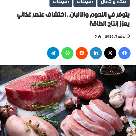
صحة و جمال
منوعات
منوعات
يتوفر في اللحوم والألبان.. اكتشاف عنصر غذائي
يعزز إنتاج الطاقة
يونيو 3, 2026
3
فيسبوك
‫X
لينكدإن
واتساب
تيلقرام