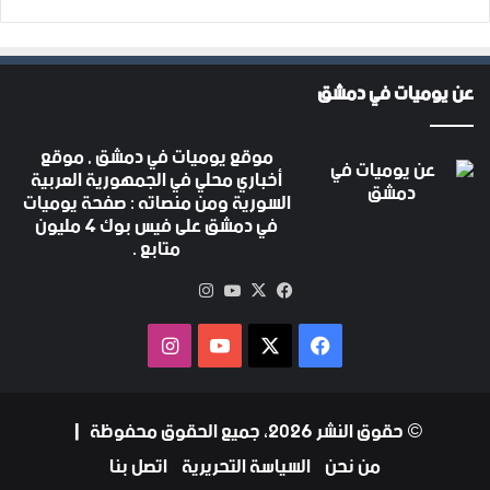
عن يوميات في دمشق
موقع يوميات في دمشق , موقع
أخباري محلي في الجمهورية العربية
السورية ومن منصاته : صفحة يوميات
في دمشق على فيس بوك 4 مليون
متابع .
‫X
فيسبوك
‫YouTube
انستقرام
فيسبوك
‫X
‫YouTube
انستقرام
© حقوق النشر 2026، جميع الحقوق محفوظة |
من نحن
السياسة التحريرية
اتصل بنا