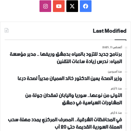
فيسبوك
‫X
‫YouTube
انستقرام
Last Modified
أغسطس 11, 2025
برنامج جديد للتزود بالمياه بدمشق وريفها .. مدير مؤسسة
المياه: ندرس زيادة ساعات التقنين
منذ أسبوعين
وزير الصحة يعين الدكتور خالد العميان مديراً لصحة درعا
منذ 5 أيام
الأولى من نوعها.. سوريا واليابان تعقدان جولة من
المشاورات السياسية في دمشق
منذ 4 أيام
في المحافظات الشرقية.. المصرف المركزي يمدد مهلة سحب
العملة السورية القديمة حتى 20 آب