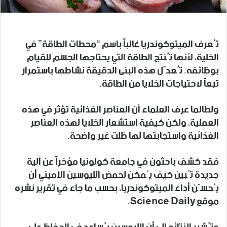
تُعرف الميتوكوندريا غالباً باسم “محطات الطاقة” في
الخلية، لأنها تُنتج الطاقة التي يحتاجها الجسم للقيام
بوظائفه. تُعدّل هذه البنى الدقيقة نشاطها باستمرار
تبعاً لاحتياجات الخلايا من الطاقة.
ولطالما عرف العلماء أن العناصر الغذائية تؤثر في هذه
العملية، ولكن كيفية استشعار الخلايا لهذه العناصر
الغذائية واستجابتها لها ظلت غير واضحة.
فقد كشف باحثون في جامعة كولونيا مؤخراً عن آلية
جديدة تُبين كيف يُمكن لحمض الليوسين الأميني أن
يُحسّن أداء الميتوكوندريا، بحسب ما جاء في تقرير نشره
موقع Science Daily.