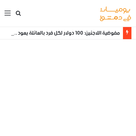
بحث عن
الق
مفوضية اللاجئين: 100 دولار لكل فرد بالعائلة يعود طوعا من لبنان إلى سوريا مع تأمين نقله