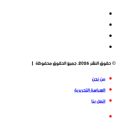
فيسبوك
‫X
‫YouTube
انستقرام
© حقوق النشر 2026، جميع الحقوق محفوظة |
من نحن
السياسة التحريرية
اتصل بنا
فيسبوك