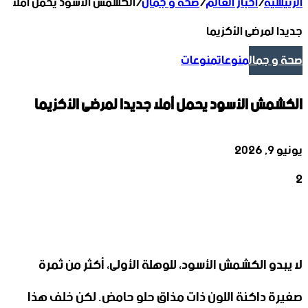
الرئيسية
/
أخبار العالم
/
صحة و جمال
/
الكشمش الأسود يحمل أملا
جديدا لمرضى الأكزيما
صحة و جمال
منوعات
منوعات
الكشمش الأسود يحمل أملا جديدا لمرضى الأكزيما
يونيو 9, 2026
2
‫X
تيلقرام
واتساب
لينكدإن
فيسبوك
لا يبدو الكشمش الأسود، للوهلة الأولى، أكثر من ثمرة
صغيرة داكنة اللون ذات مذاق حلو حامض. لكن خلف هذا