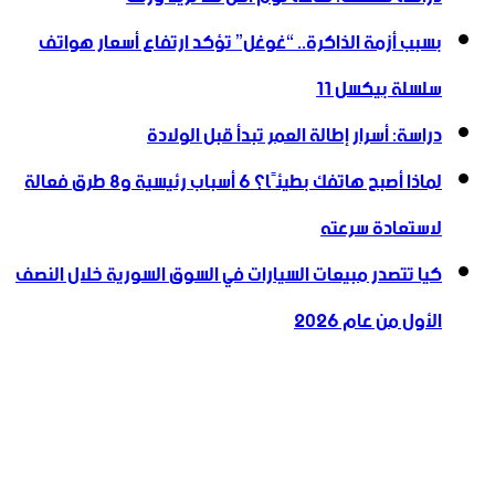
بسبب أزمة الذاكرة.. “غوغل” تؤكد ارتفاع أسعار هواتف
سلسلة بيكسل 11
دراسة: أسرار إطالة العمر تبدأ قبل الولادة
لماذا أصبح هاتفك بطيئًا؟ 6 أسباب رئيسية و8 طرق فعالة
لاستعادة سرعته
كيا تتصدر مبيعات السيارات في السوق السورية خلال النصف
الأول من عام 2026