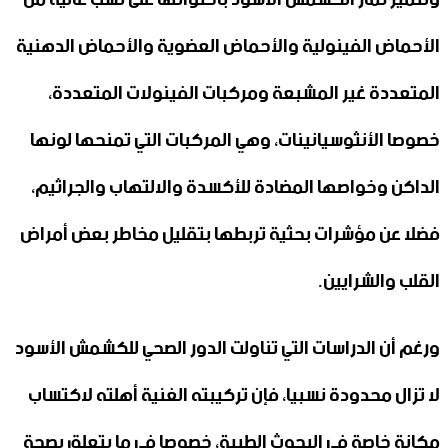
الأحماض الفينولية والأحماض العضوية والأحماض الدهنية
المتعددة غير المشبعة ومركبات الفينولات المتعددة،
خصوصا الأنثوسيانينات، وهي المركبات التي تمنحها لونها
الداكن وخواصها المضادة للأكسدة والالتهاب والجراثيم،
فضلا عن مؤشرات بحثية تربطها بتقليل مخاطر بعض أمراض
القلب والشرايين.
ورغم أن الدراسات التي تناولت الدور الصحي للكشمش الأسود
لا تزال محدودة نسبيا، فإن تركيبته الغنية أهلته لاكتساب
مكانة خاصة في البحوث الطبية، خصوصا في ما يتعلق بصحة