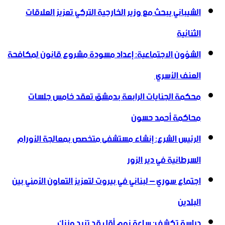
الشيباني يبحث مع وزير الخارجية التركي تعزيز العلاقات
الثنائية
الشؤون الاجتماعية: إعداد مسودة مشروع قانون لمكافحة
العنف الأسري ‏
محكمة الجنايات الرابعة بدمشق تعقد خامس جلسات
محاكمة أحمد حسون
الرئيس الشرع: إنشاء ‌‏مستشفى متخصص بمعالجة الأورام
السرطانية في دير الزور
اجتماع سوري – لبناني في بيروت لتعزيز التعاون ‏الأمني ‏بين
البلدين
دراسة تكشف: ساعة نوم أقل قد تزيد وزنك