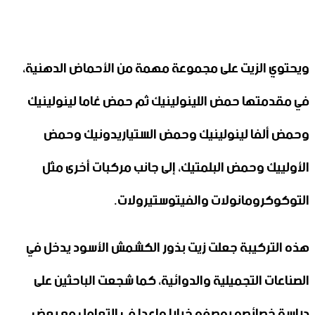
ويحتوي الزيت على مجموعة مهمة من الأحماض الدهنية،
في مقدمتها حمض اللينولينيك ثم حمض غاما لينولينيك
وحمض ألفا لينولينيك وحمض الستياريدونيك وحمض
الأولييك وحمض البلمتيك، إلى جانب مركبات أخرى مثل
التوكوكرومانولات والفيتوستيرولات.
هذه التركيبة جعلت زيت بذور الكشمش الأسود يدخل في
الصناعات التجميلية والدوائية، كما شجعت الباحثين على
دراسة خصائصه بوصفه خيارا واعدا في التعامل مع بعض