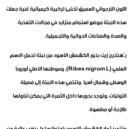
اللون الأرجواني العميق تختبئ تركيبة كيميائية غنية جعلت
هذه النبتة موضع اهتمام متزايد في مجالات التغذية
والصحة والصناعات الدوائية والتجميلية.
يُستخرج زيت بذور الكشمش الأسود من نبتة تحمل الاسم
العلمي (Ribes nigrum L)، وموطنها الأصلي أوروبا
الوسطى وشمال آسيا. وتنتمي هذه النبتة إلى فصيلة
التوتيات، وتوجد بذورها داخل الثمرة التي يمكن تناولها
طازجة أو مطهوة.
وتتميز ثمار الكشمش الأسود باحتوائها على نسب عالية من