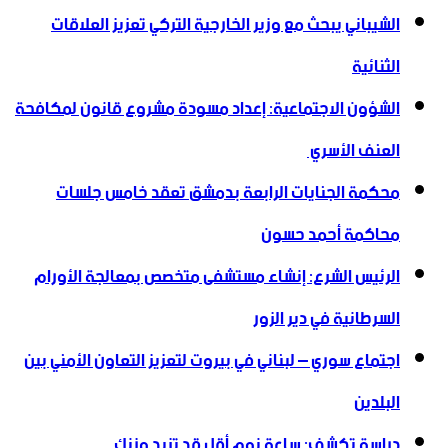
الشيباني يبحث مع وزير الخارجية التركي تعزيز العلاقات
الثنائية
الشؤون الاجتماعية: إعداد مسودة مشروع قانون لمكافحة
العنف الأسري ‏
محكمة الجنايات الرابعة بدمشق تعقد خامس جلسات
محاكمة أحمد حسون
الرئيس الشرع: إنشاء ‌‏مستشفى متخصص بمعالجة الأورام
السرطانية في دير الزور
اجتماع سوري – لبناني في بيروت لتعزيز التعاون ‏الأمني ‏بين
البلدين
دراسة تكشف: ساعة نوم أقل قد تزيد وزنك