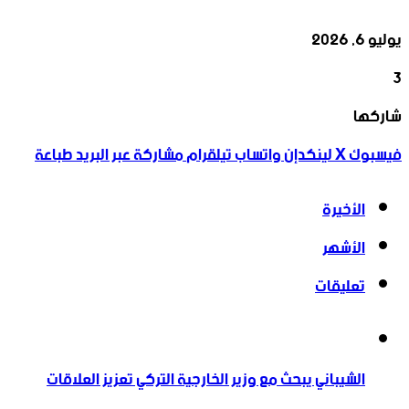
يوليو 6, 2026
3
‫X
تيلقرام
واتساب
لينكدإن
فيسبوك
شاركها
فيسبوك
‫X
لينكدإن
واتساب
تيلقرام
مشاركة عبر البريد
طباعة
الأخيرة
الأشهر
تعليقات
الشيباني يبحث مع وزير الخارجية التركي تعزيز العلاقات