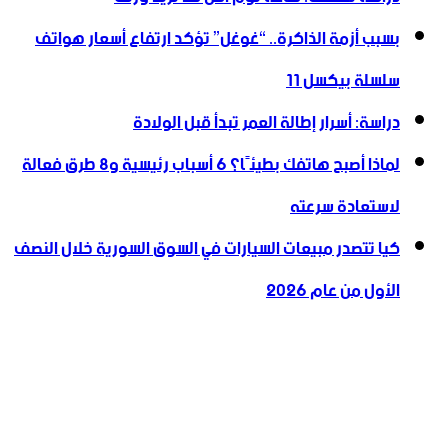
بسبب أزمة الذاكرة.. “غوغل” تؤكد ارتفاع أسعار هواتف
سلسلة بيكسل 11
دراسة: أسرار إطالة العمر تبدأ قبل الولادة
لماذا أصبح هاتفك بطيئًا؟ 6 أسباب رئيسية و8 طرق فعالة
لاستعادة سرعته
كيا تتصدر مبيعات السيارات في السوق السورية خلال النصف
الأول من عام 2026