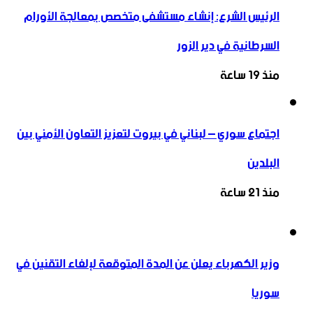
الرئيس الشرع: إنشاء ‌‏مستشفى متخصص بمعالجة الأورام
السرطانية في دير الزور
منذ 19 ساعة
اجتماع سوري – لبناني في بيروت لتعزيز التعاون ‏الأمني ‏بين
البلدين
منذ 21 ساعة
وزير الكهرباء يعلن عن المدة المتوقعة لإلغاء التقنين في
سوريا