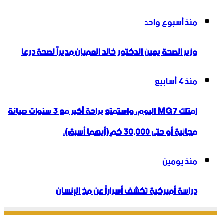
منذ أسبوع واحد
وزير الصحة يعين الدكتور خالد العميان مديراً لصحة درعا
منذ 4 أسابيع
امتلك MG7 اليوم، واستمتع براحة أكبر مع 3 سنوات صيانة
مجانية أو حتى 30,000 كم (أيهما أسبق).
منذ يومين
دراسة أميركية تكشف أسراراً عن مخ الإنسان