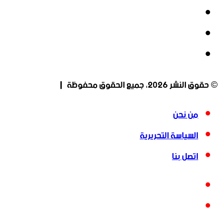
‫X
‫YouTube
انستقرام
© حقوق النشر 2026، جميع الحقوق محفوظة |
من نحن
السياسة التحريرية
اتصل بنا
فيسبوك
‫X