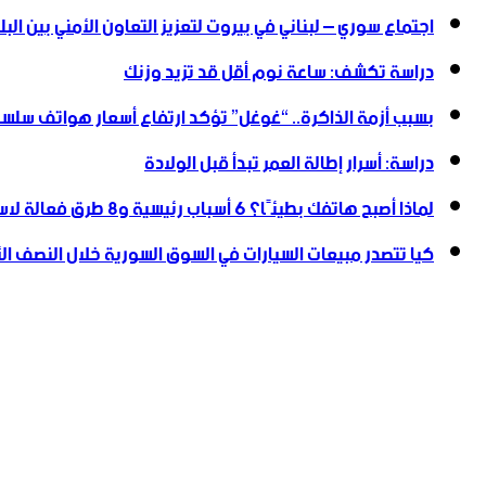
اجتماع سوري – لبناني في بيروت لتعزيز التعاون ‏الأمني ‏بين البل
دراسة تكشف: ساعة نوم أقل قد تزيد وزنك
بسبب أزمة الذاكرة.. “غوغل” تؤكد ارتفاع أسعار هواتف سلسلة
دراسة: أسرار إطالة العمر تبدأ قبل الولادة
لماذا أصبح هاتفك بطيئًا؟ 6 أسباب رئيسية و8 طرق فعالة لاستعادة سرعته
كيا تتصدر مبيعات السيارات في السوق السورية خلال النصف الأول