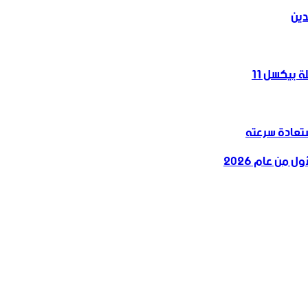
دين
 بيكسل 11
 من عام 2026