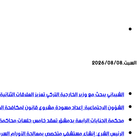
بحث
السبت,2026/08/08
عن
أخبار عاجلة
الشيباني يبحث مع وزير الخارجية التركي تعزيز العلاقات الثنائية
الشؤون الاجتماعية: إعداد مسودة مشروع قانون لمكافحة العن
محكمة الجنايات الرابعة بدمشق تعقد خامس جلسات محاكمة
الرئيس الشرع: إنشاء ‌‏مستشفى متخصص بمعالجة الأورام السرطا