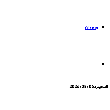
منوعات
بحث
الخميس,2026/08/06
عن
أخبار عاجلة