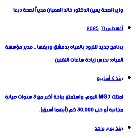
وزير الصحة يعين الدكتور خالد العميان مديراً لصحة درعا
أغسطس 11, 2025
برنامج جديد للتزود بالمياه بدمشق وريفها .. مدير مؤسسة
المياه: ندرس زيادة ساعات التقنين
منذ 4 أسابيع
امتلك MG7 اليوم، واستمتع براحة أكبر مع 3 سنوات صيانة
مجانية أو حتى 30,000 كم (أيهما أسبق).
منذ يوم واحد