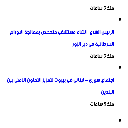
منذ 3 ساعات
الرئيس الشرع: إنشاء ‌‏مستشفى متخصص بمعالجة الأورام
السرطانية في دير الزور
منذ 3 ساعات
اجتماع سوري – لبناني في بيروت لتعزيز التعاون ‏الأمني ‏بين
البلدين
منذ 5 ساعات