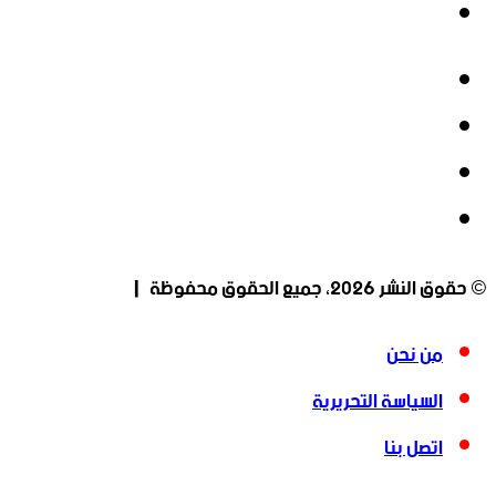
انستقرام
فيسبوك
‫X
‫YouTube
انستقرام
© حقوق النشر 2026، جميع الحقوق محفوظة |
من نحن
السياسة التحريرية
اتصل بنا