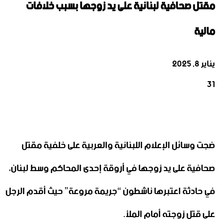
مقتل صحافية لبنانية على يد زوجها بسبب خلافات
مالية
يناير 8, 2025
31
‫X
تيلقرام
واتساب
لينكدإن
فيسبوك
ضجت وسائل الإعلام اللبنانية والعربية على خلفية مقتل
صحافية على يد زوجها في أروقة إحدى المحاكم وسط لبنان،
في حادثة اعتبرها ناشطون “جريمة مروعة” حيث أقدم الرجل
على قتل زوجته أمام الملأ.