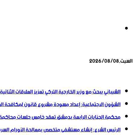
بحث
السبت,2026/08/08
عن
أخبار عاجلة
الشيباني يبحث مع وزير الخارجية التركي تعزيز العلاقات الثنائية
الشؤون الاجتماعية: إعداد مسودة مشروع قانون لمكافحة العن
محكمة الجنايات الرابعة بدمشق تعقد خامس جلسات محاكمة
الرئيس الشرع: إنشاء ‌‏مستشفى متخصص بمعالجة الأورام السرطا