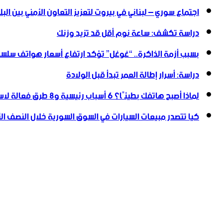
اجتماع سوري – لبناني في بيروت لتعزيز التعاون ‏الأمني ‏بين البل
دراسة تكشف: ساعة نوم أقل قد تزيد وزنك
بسبب أزمة الذاكرة.. “غوغل” تؤكد ارتفاع أسعار هواتف سلسلة
دراسة: أسرار إطالة العمر تبدأ قبل الولادة
لماذا أصبح هاتفك بطيئًا؟ 6 أسباب رئيسية و8 طرق فعالة لاستعادة سرعته
كيا تتصدر مبيعات السيارات في السوق السورية خلال النصف الأول