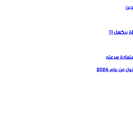
دين
 بيكسل 11
 من عام 2026