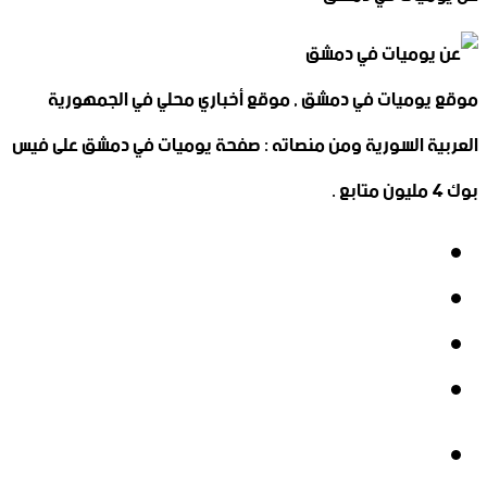
موقع يوميات في دمشق , موقع أخباري محلي في الجمهورية
العربية السورية ومن منصاته : صفحة يوميات في دمشق على فيس
بوك 4 مليون متابع .
فيسبوك
‫X
‫YouTube
انستقرام
فيسبوك