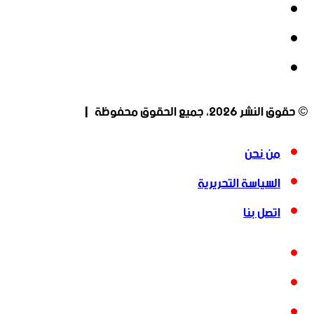
‫X
‫YouTube
انستقرام
© حقوق النشر 2026، جميع الحقوق محفوظة |
من نحن
السياسة التحريرية
اتصل بنا
فيسبوك
‫X
‫YouTube