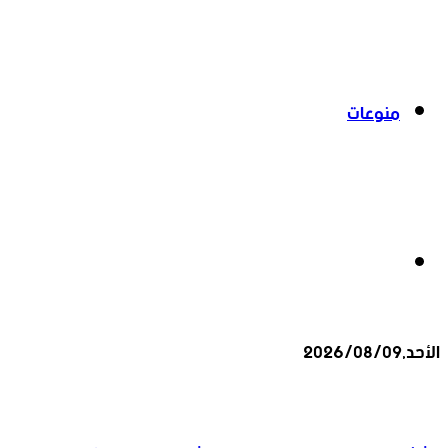
منوعات
بحث
الأحد,2026/08/09
عن
أخبار عاجلة