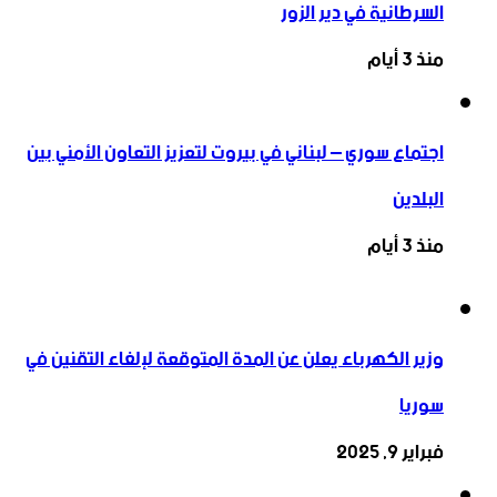
السرطانية في دير الزور
منذ 3 أيام
اجتماع سوري – لبناني في بيروت لتعزيز التعاون ‏الأمني ‏بين
البلدين
منذ 3 أيام
وزير الكهرباء يعلن عن المدة المتوقعة لإلغاء التقنين في
سوريا
فبراير 9, 2025