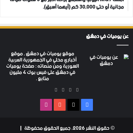
مجانية أو حتى 30,000 كم (أيهما أسبق).
عن يوميات في دمشق
موقع يوميات في دمشق , موقع
أخباري محلي في الجمهورية العربية
السورية ومن منصاته : صفحة يوميات
في دمشق على فيس بوك 4 مليون
متابع .
‫X
فيسبوك
‫YouTube
انستقرام
فيسبوك
‫X
‫YouTube
انستقرام
© حقوق النشر 2026، جميع الحقوق محفوظة |