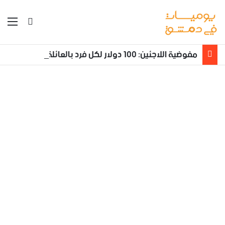
بحث عن
الق
مفوضية اللاجئين: 100 دولار لكل فرد بالعائلة يعود طوعا من لبنان إلى سوريا مع تأمين نقله