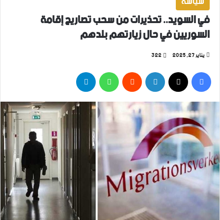
سياسة
في السويد.. تحذيرات من سحب تصاريح إقامة
السوريين في حال زيارتهم بلدهم
يناير 27, 2025
322
فيسبوك
‫X
لينكدإن
واتساب
تيلقرام