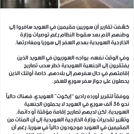
كشفت تقارير أن سوريين مقيمين في السويد سافروا إلى
وطنهم الأم بعد سقوط النظام رغم توصيات وزارة
الخارجية السويدية بعدم السفر إلى سوريا ومغادرتها.
وفي الوقت نفسه، يواجه السوريون في السويد الذين
يفتقرون إلى الجنسية السويدية خطر سحب تصاريح
إقامتهم في حال سفرهم إلى بلادهم، خاصة أولئك الذين
يحصلون على جواز سفر سوري للسفر.
ووفقاً لتقرير أورده راديو “إيكوت” السويدي، فهناك حالياً
نحو 36 ألف سوري في السويد لا يحملون الجنسية
السويدية، لكن لديهم تصاريح إقامة مؤقتة أو دائمة,
وتشير تقديرات وزارة الخارجية السويدية إلى أن المئات من
المقيمين في السويد موجودون حالياً في سوريا، رغم أن