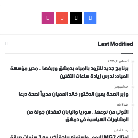
فيسبوك
‫X
‫YouTube
انستقرام
Last Modified
أغسطس 11, 2025
برنامج جديد للتزود بالمياه بدمشق وريفها .. مدير مؤسسة
المياه: ندرس زيادة ساعات التقنين
منذ أسبوعين
وزير الصحة يعين الدكتور خالد العميان مديراً لصحة درعا
منذ 5 أيام
الأولى من نوعها.. سوريا واليابان تعقدان جولة من
المشاورات السياسية في دمشق
منذ 4 أسابيع
امتلك MG7 اليوم، واستمتع براحة أكبر مع 3 سنوات صيانة