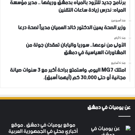
برنامج جديد للتزود بالمياه بدمشق وريفها .. مدير مؤسسة
المياه: ندرس زيادة ساعات التقنين
منذ أسبوعين
وزير الصحة يعين الدكتور خالد العميان مديراً لصحة درعا
منذ 5 أيام
الأولى من نوعها.. سوريا واليابان تعقدان جولة من
المشاورات السياسية في دمشق
منذ 4 أسابيع
امتلك MG7 اليوم، واستمتع براحة أكبر مع 3 سنوات صيانة
مجانية أو حتى 30,000 كم (أيهما أسبق).
عن يوميات في دمشق
موقع يوميات في دمشق , موقع
أخباري محلي في الجمهورية العربية