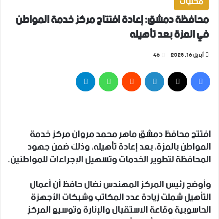
محليات
محافظة دمشق: إعادة افتتاح مركز خدمة المواطن
في المزة بعد تأهيله
أبريل 16, 2025
46
فيسبوك
‫X
لينكدإن
واتساب
تيلقرام
‏افتتح محافظ دمشق ماهر محمد مروان مركز خدمة
المواطن بالمزة، بعد ‏إعادة تأهيله، وذلك ‏ضمن جهود
المحافظة لتطوير الخدمات وتسهيل الإجراءات للمواطنين.
وأوضح رئيس المركز المهندس نضال حافظ أن أعمال
‏التأهيل شملت زيادة عدد المكاتب وشبكات الأجهزة
الحاسوبية وقاعة ‏الاستقبال والإنارة وتوسيع المركز