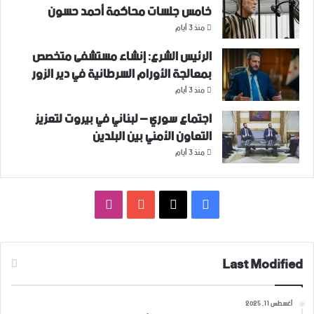
خامس جلسات محاكمة أحمد حسون
منذ 3 أيام
الرئيس الشرع: إنشاء ‌‏مستشفى متخصص
بمعالجة الأورام السرطانية في دير الزور
منذ 3 أيام
اجتماع سوري – لبناني في بيروت لتعزيز
التعاون ‏الأمني ‏بين البلدين
منذ 3 أيام
فيسبوك
‫X
‫YouTube
انستقرام
Last Modified
أغسطس 11, 2025