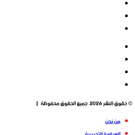
‫X
‫YouTube
انستقرام
فيسبوك
‫X
‫YouTube
انستقرام
© حقوق النشر 2026، جميع الحقوق محفوظة |
من نحن
السياسة التحريرية