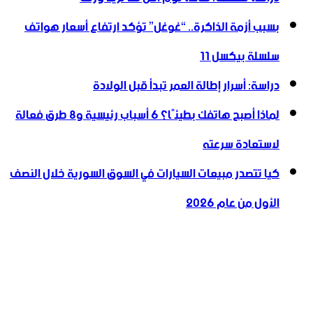
بسبب أزمة الذاكرة.. “غوغل” تؤكد ارتفاع أسعار هواتف
سلسلة بيكسل 11
دراسة: أسرار إطالة العمر تبدأ قبل الولادة
لماذا أصبح هاتفك بطيئًا؟ 6 أسباب رئيسية و8 طرق فعالة
لاستعادة سرعته
كيا تتصدر مبيعات السيارات في السوق السورية خلال النصف
الأول من عام 2026