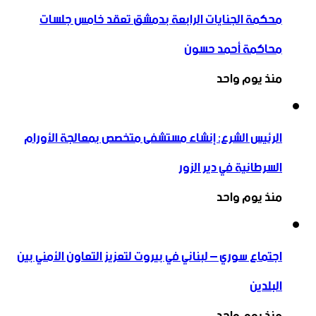
محكمة الجنايات الرابعة بدمشق تعقد خامس جلسات
محاكمة أحمد حسون
منذ يوم واحد
الرئيس الشرع: إنشاء ‌‏مستشفى متخصص بمعالجة الأورام
السرطانية في دير الزور
منذ يوم واحد
اجتماع سوري – لبناني في بيروت لتعزيز التعاون ‏الأمني ‏بين
البلدين
منذ يوم واحد