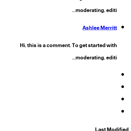
moderating, editi...
Ashlee Merritt
Hi, this is a comment. To get started with
moderating, editi...
فيسبوك
‫X
‫YouTube
انستقرام
Last Modified