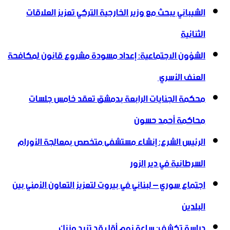
الشيباني يبحث مع وزير الخارجية التركي تعزيز العلاقات
الثنائية
الشؤون الاجتماعية: إعداد مسودة مشروع قانون لمكافحة
العنف الأسري ‏
محكمة الجنايات الرابعة بدمشق تعقد خامس جلسات
محاكمة أحمد حسون
الرئيس الشرع: إنشاء ‌‏مستشفى متخصص بمعالجة الأورام
السرطانية في دير الزور
اجتماع سوري – لبناني في بيروت لتعزيز التعاون ‏الأمني ‏بين
البلدين
دراسة تكشف: ساعة نوم أقل قد تزيد وزنك