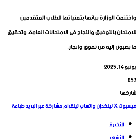
واختتمت الوزارة بيانها بتمنياتها للطلاب المتقدمين
للامتحان بالتوفيق والنجاح في الامتحانات العامة، وتحقيق
ما يصبون إليه من تفوق وإنجاز.
يونيو 14, 2025
253
‫X
تيلقرام
واتساب
لينكدإن
فيسبوك
شاركها
فيسبوك
‫X
لينكدإن
واتساب
تيلقرام
مشاركة عبر البريد
طباعة
الأخيرة
الأشهر