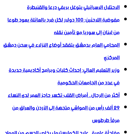
الاحتلال الاسرائيلي يتوغل بريفي درعا والقنيطرة
مفوضية اللاجئين: 100 دولار لكل فرد بالعائلة يعود طوعا
من لبنان إلى سوريا مع تأمين نقله
المحامي العام بدمشق يتفقد أوضاع النزلاء في سجن دمشق
المركزي
وزير التعليم العالي: إحداث كليات وبرامج أكاديمية جديدة
في عدد من الجامعات الحكومية
أكثر من الرجال.. أمراض القلب تكسر حاجز العمر لدى النساء
29 ألف رأس من المواشي متجهة إلى الأردن ‏والعراق من
مرفأ طرطوس
مفاجأة علمية.. علاج للكوليسترول يخلص الجسم من المواد