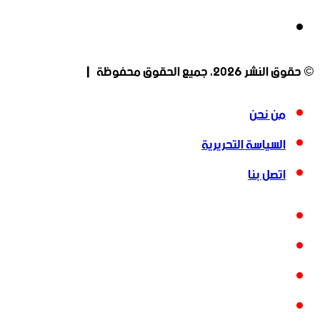
انستقرام
© حقوق النشر 2026، جميع الحقوق محفوظة |
من نحن
السياسة التحريرية
اتصل بنا
فيسبوك
‫X
‫YouTube
انستقرام