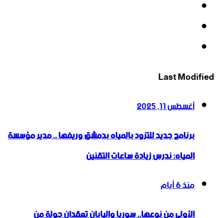
‫X
‫YouTube
انستقرام
Last Modified
أغسطس 11, 2025
برنامج جديد للتزود بالمياه بدمشق وريفها .. مدير مؤسسة
المياه: ندرس زيادة ساعات التقنين
منذ 6 أيام
الأولى من نوعها.. سوريا واليابان تعقدان جولة من