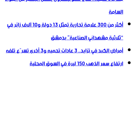
السامة
أكثر من 300 علامة تجارية تمثل 13 دولة و10 آلاف زائر في
“ثلاثية ‏مشهداني الصناعية” بدمشق
أمراض الكبد في تزايد.. 3 عادات تحميه و3 أخرى تسرّع تلفه
ارتفاع سعر الذهب 150 ليرة في السوق المحلية‎