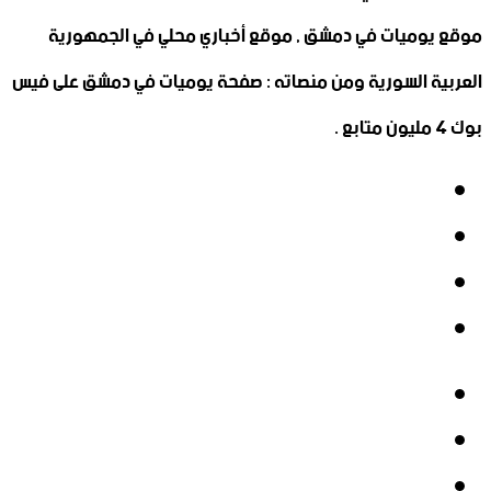
موقع يوميات في دمشق , موقع أخباري محلي في الجمهورية
العربية السورية ومن منصاته : صفحة يوميات في دمشق على فيس
بوك 4 مليون متابع .
فيسبوك
‫X
‫YouTube
انستقرام
فيسبوك
‫X
‫YouTube