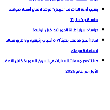
بسبب أزمة الذاكرة.. “غوغل” تؤكد ارتفاع أسعار هواتف
سلسلة بيكسل 11
دراسة: أسرار إطالة العمر تبدأ قبل الولادة
لماذا أصبح هاتفك بطيئًا؟ 6 أسباب رئيسية و8 طرق فعالة
لاستعادة سرعته
كيا تتصدر مبيعات السيارات في السوق السورية خلال النصف
الأول من عام 2026