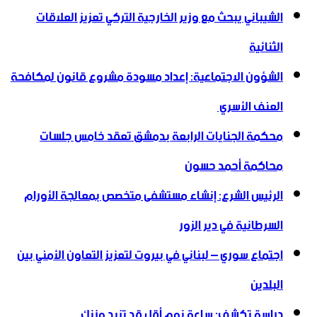
الشيباني يبحث مع وزير الخارجية التركي تعزيز العلاقات
الثنائية
الشؤون الاجتماعية: إعداد مسودة مشروع قانون لمكافحة
العنف الأسري ‏
محكمة الجنايات الرابعة بدمشق تعقد خامس جلسات
محاكمة أحمد حسون
الرئيس الشرع: إنشاء ‌‏مستشفى متخصص بمعالجة الأورام
السرطانية في دير الزور
اجتماع سوري – لبناني في بيروت لتعزيز التعاون ‏الأمني ‏بين
البلدين
دراسة تكشف: ساعة نوم أقل قد تزيد وزنك