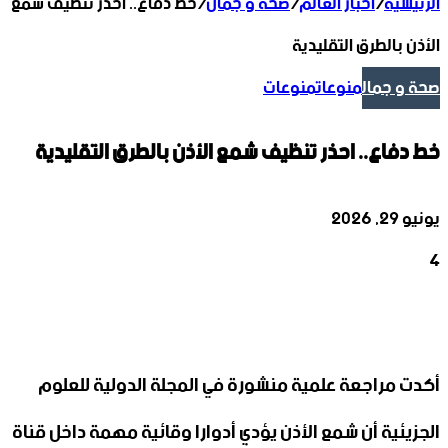
الرئيسية
/
أخبار العالم
/
صحة و جمال
/
خط دفاع.. احذر تنظيف شمع
الأذن بالطرق التقليدية
صحة و جمال
منوعات
منوعات
خط دفاع.. احذر تنظيف شمع الأذن بالطرق التقليدية
يونيو 29, 2026
4
‫X
تيلقرام
واتساب
لينكدإن
فيسبوك
أكدت مراجعة علمية منشورة في المجلة الدولية للعلوم
الجزيئية أن شمع الأذن يؤدي أدوارا وقائية مهمة داخل قناة