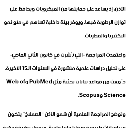
الأذن، إذ يساعد على حمايتها من الميكروبات ويحافظ على
توازن الرطوبة فيها، ويوفر بيئة داخلية تساهم في منع نمو
البكتيريا والفطريات.
واعتمدت المراجعة -التي نُشرت في كانون الثاني الماضي-
على تحليل دراسات علمية منشورة في السنوات الـ15 الأخيرة،
جُمعت من قواعد بيانات بحثية مثل PubMed وWeb of
Science وScopus.
وتوضح المراجعة العلمية أن شمع الأذن “الصملاخ” يتكون
من إفرازات طبيعية وبقايا خلايا جلدية، ويعمل بطريقة ذكية