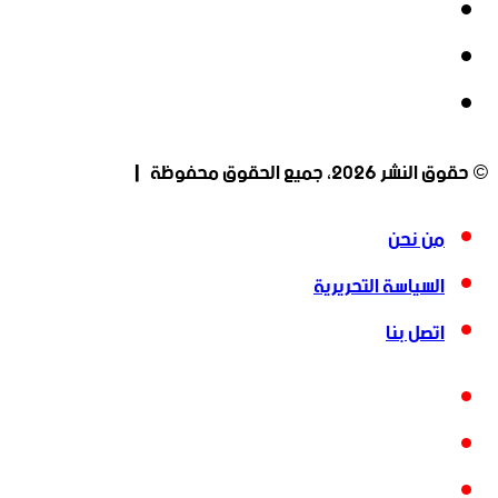
‫X
‫YouTube
انستقرام
© حقوق النشر 2026، جميع الحقوق محفوظة |
من نحن
السياسة التحريرية
اتصل بنا
فيسبوك
‫X
‫YouTube