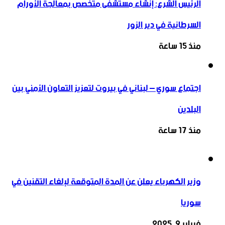
الرئيس الشرع: إنشاء ‌‏مستشفى متخصص بمعالجة الأورام
السرطانية في دير الزور
منذ 15 ساعة
اجتماع سوري – لبناني في بيروت لتعزيز التعاون ‏الأمني ‏بين
البلدين
منذ 17 ساعة
وزير الكهرباء يعلن عن المدة المتوقعة لإلغاء التقنين في
سوريا
فبراير 9, 2025