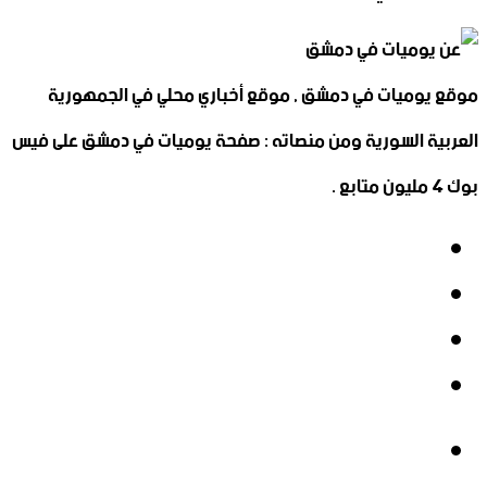
موقع يوميات في دمشق , موقع أخباري محلي في الجمهورية
العربية السورية ومن منصاته : صفحة يوميات في دمشق على فيس
بوك 4 مليون متابع .
فيسبوك
‫X
‫YouTube
انستقرام
فيسبوك